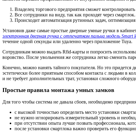
Владелец торгового предприятия сможет контролировать 
Все сотрудники на виду, так как проходят через смартлок.
Происходит автоматизация рутинных задач, оптимизация 
Установив даже самые простые дверные умные ручки в кабинет
электронная дверная ручка с отпечатком пальца модель Smart l
течение одной секунды или удаленно через приложение Tuya.
Сотрудникам можно выдать Rfid-карты и попросить использова
воровство. После увольнения же сотрудника легко сменить паро
Конечно, можно нанять тайного покупателя. Но это придется де
эстетически более приятным способом контакта с людьми в ко
и не требует дополнительных трат, установки сложного оборуд
Простые правила монтажа умных замков
Для того чтобы система не давала сбоев, необходимо предприн
с высокой точностью определить место установки смартза
не нужно игнорировать измерительный уровень и необхо
при отсутствии опыта лучше позвать профессионала, кот
после установки смартлока важно проверить его функцио