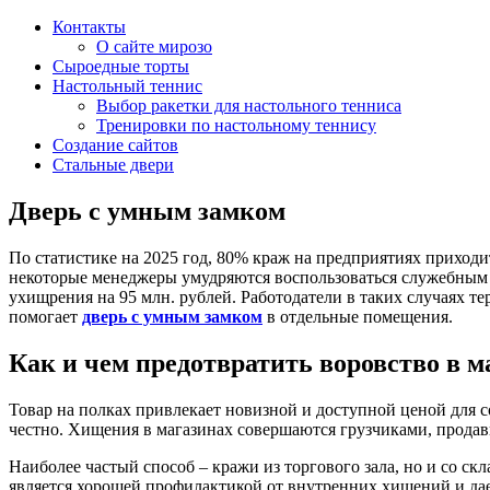
Контакты
О сайте мирозо
Сыроедные торты
Настольный теннис
Выбор ракетки для настольного тенниса
Тренировки по настольному теннису
Создание сайтов
Стальные двери
Дверь с умным замком
По статистике на 2025 год, 80% краж на предприятиях приходи
некоторые менеджеры умудряются воспользоваться служебным п
ухищрения на 95 млн. рублей. Работодатели в таких случаях те
помогает
дверь с умным замком
в отдельные помещения.
Как и чем предотвратить воровство в м
Товар на полках привлекает новизной и доступной ценой для с
честно. Хищения в магазинах совершаются грузчиками, прода
Наиболее частый способ – кражи из торгового зала, но и со ск
является хорошей профилактикой от внутренних хищений и дае