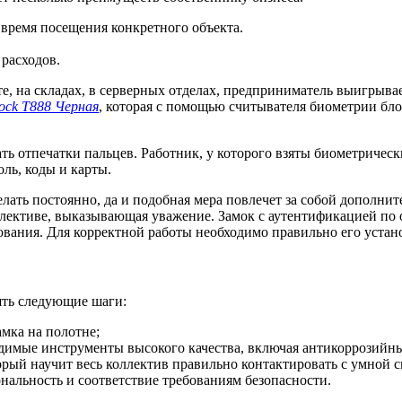
время посещения конкретного объекта.
расходов.
е, на складах, в серверных отделах, предприниматель выигрыва
ock T888 Черная
, которая с помощью считывателя биометрии бло
ть отпечатки пальцев. Работник, у которого взяты биометричес
ль, коды и карты.
лать постоянно, да и подобная мера повлечет за собой дополнит
ллективе, выказывающая уважение. Замок с аутентификацией по 
ования. Для корректной работы необходимо правильно его устан
ять следующие шаги:
мка на полотне;
димые инструменты высокого качества, включая антикоррозийн
орый научит весь коллектив правильно контактировать с умной с
нальность и соответствие требованиям безопасности.