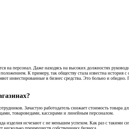
тся на персонал. Даже находясь на высоких должностях руковод
оложением. К примеру, так обществу стала известна история с 
ряют инвестированные в бизнес средства. Это больно и обидно. 
агазинах?
отрудников. Зачастую работодатель снижает стоимость товара дл
вцами, товароведами, кассирами и линейным персоналом.
лада изделия исчезают с не меньшим успехом. Как раз с такими 
т несколько преимуществ собственнику бизнеса.