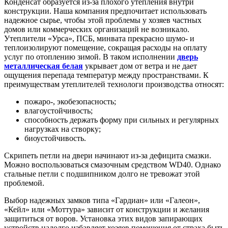
Конденсат образуется из-за плохого утепления внутри
конструкции. Наша компания предпочитает использовать
надежное сырье, чтобы этой проблемы у хозяев частных
домов или коммерческих организаций не возникало.
Утеплители «Урса», ПСБ, минвата прекрасно шумо- и
теплоизолируют помещение, сокращая расходы на оплату
услуг по отоплению зимой. В таком исполнении
дверь
металлическая белая
укрывает дом от ветра и не дает
ощущения перепада температур между пространствами. К
преимуществам утеплителей технологи производства относят:
пожаро-, экобезопасность;
влагоустойчивость;
способность держать форму при сильных и регулярных
нагрузках на створку;
биоустойчивость.
Скрипеть петли на двери начинают из-за дефицита смазки.
Можно воспользоваться смазочным средством WD40. Однако
стальные петли с подшипником долго не тревожат этой
проблемой.
Выбор надежных замков типа «Гардиан» или «Галеон»,
«Кейл» или «Моттура» зависит от конструкции и желания
защититься от воров. Установка этих видов запирающих
устройств надолго избавляет хозяев помещения от страха быть