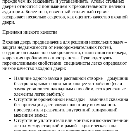
прежде чем их заказывать и устанавливать. Ателье стальных
дверей относится с пониманием к требовательности целевой
аудитории. Более того, известный столичный сервис
раскрывает несколько секретов, как оценить качество входной
двери.
Признаки низкого качества
Входная дверь предназначена для решения нескольких задач –
защита недвижимости от недоброжелательных гостей,
создание оптимального микроклимата, стилизация интерьера,
коррекция проблемного пространства. Руководствуясь
перечисленными свойствами, специалисты легко определяют
низкое качество входной двери:
Наличие одного замка в распашной створке – домушник
быстро вскрывает одно запирающее устройство (если
замок установлен накладным способом, его крепежные
элементы легко выбить);
Отсутствие бронебойной накладки – замочная скважина
без протекции дает злоумышленнику возможность
просверлить и разрушить внутренний запирающий
механизм замка;
Отсутствие уплотнителя или монтаж низкокачественной
ленты между створкой и рамой – критическая зона
становится «мостом» для просачивания сквозняков;