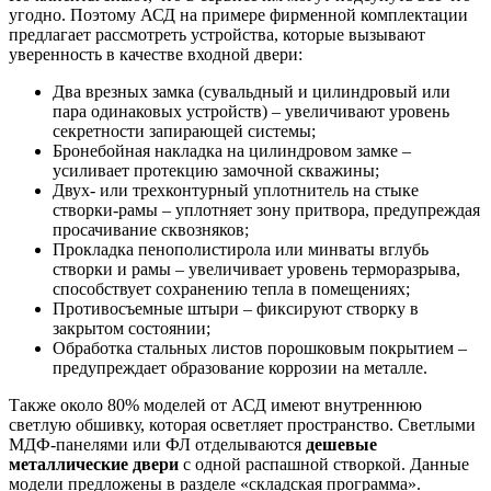
угодно. Поэтому АСД на примере фирменной комплектации
предлагает рассмотреть устройства, которые вызывают
уверенность в качестве входной двери:
Два врезных замка (сувальдный и цилиндровый или
пара одинаковых устройств) – увеличивают уровень
секретности запирающей системы;
Бронебойная накладка на цилиндровом замке –
усиливает протекцию замочной скважины;
Двух- или трехконтурный уплотнитель на стыке
створки-рамы – уплотняет зону притвора, предупреждая
просачивание сквозняков;
Прокладка пенополистирола или минваты вглубь
створки и рамы – увеличивает уровень терморазрыва,
способствует сохранению тепла в помещениях;
Противосъемные штыри – фиксируют створку в
закрытом состоянии;
Обработка стальных листов порошковым покрытием –
предупреждает образование коррозии на металле.
Также около 80% моделей от АСД имеют внутреннюю
светлую обшивку, которая осветляет пространство. Светлыми
МДФ-панелями или ФЛ отделываются
дешевые
металлические двери
с одной распашной створкой. Данные
модели предложены в разделе «складская программа».