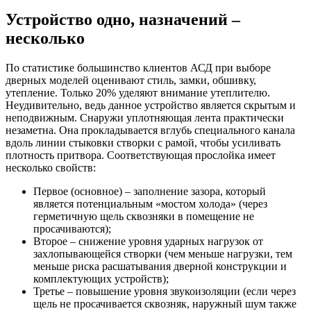
Устройство одно, назначений –
несколько
По статистике большинство клиентов АСД при выборе
дверных моделей оценивают стиль, замки, обшивку,
утепление. Только 20% уделяют внимание утеплителю.
Неудивительно, ведь данное устройство является скрытым и
неподвижным. Снаружи уплотняющая лента практически
незаметна. Она прокладывается вглубь специального канала
вдоль линии стыковки створки с рамой, чтобы усиливать
плотность притвора. Соответствующая прослойка имеет
несколько свойств:
Первое (основное) – заполнение зазора, который
является потенциальным «мостом холода» (через
герметичную щель сквозняки в помещение не
просачиваются);
Второе – снижение уровня ударных нагрузок от
захлопывающейся створки (чем меньше нагрузки, тем
меньше риска расшатывания дверной конструкции и
комплектующих устройств);
Третье – повышение уровня звукоизоляции (если через
щель не просачивается сквозняк, наружный шум также