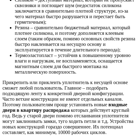
сквозняки и поглощает шум (недостаток силикона
заключается в сравнительно плотной структуре, из-за
чего материал быстро разрушается и перестает быть
герметичным);
Резина – сравнительно бюджетный материал, который
плотнее силикона, и поэтому дополняется клеевым
слоем (таким образом, помимо основных свойств резина
быстро наклеивается на несущую основу и
эксплуатируется в течение длительного периода);
Термоэластопласт – устойчив к повышенному уровню
влаги и нагрузкам, не воспламеняется, оснащается
магнитным слоем для быстрого монтажа на
металлическую поверхность.
Прикрепить или приклеить уплотнитель к несущей основе
сможет любой пользователь. Главное – подобрать
подходящую ленту к конкретной дверной конфигурации.
Часто ветхие конструкции не имеют отдельных каналов.
Поэтому пользователям проще установить новые
входные
двери в квартиру распродажа
которых действует круглый
год. Ведь у старой двери помимо отслаивания уплотнителя
могут заклинивать замки, туго ходить петли и т.д. Устройства
новых конструкций гораздо совершеннее. Их потенциал
составляет, как минимум, 10000 рабочих циклов.