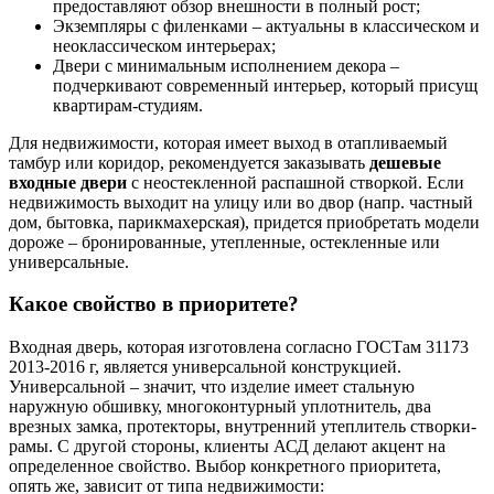
предоставляют обзор внешности в полный рост;
Экземпляры с филенками – актуальны в классическом и
неоклассическом интерьерах;
Двери с минимальным исполнением декора –
подчеркивают современный интерьер, который присущ
квартирам-студиям.
Для недвижимости, которая имеет выход в отапливаемый
тамбур или коридор, рекомендуется заказывать
дешевые
входные двери
с неостекленной распашной створкой. Если
недвижимость выходит на улицу или во двор (напр. частный
дом, бытовка, парикмахерская), придется приобретать модели
дороже – бронированные, утепленные, остекленные или
универсальные.
Какое свойство в приоритете?
Входная дверь, которая изготовлена согласно ГОСТам 31173
2013-2016 г, является универсальной конструкцией.
Универсальной – значит, что изделие имеет стальную
наружную обшивку, многоконтурный уплотнитель, два
врезных замка, протекторы, внутренний утеплитель створки-
рамы. С другой стороны, клиенты АСД делают акцент на
определенное свойство. Выбор конкретного приоритета,
опять же, зависит от типа недвижимости: