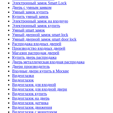
Электронный замок Smart Lock
Дверь с умным замком
Умный замок купить
Купить умный замок
Электронный замок на входную
Электронный замок купить
Умный smart замок
Умный дверной замок smart lock
Умный дверной замок smart door lock
Распродажа входных дверей
Производство входных дверей
Магазин распродаж дверей
Купить дверь распродажа
Дверь металлическая входная распродажа
Двери производитель
Входные двери купить в Москве
Видеоглазки
Видеоглазок
Видеоглазок для входной
Видеоглазок для входной двери
Видеоглазок купить
Видеоглазок на дверь
Видеоглазок датчика
Видеоглазок движения
Видеоглазок с монитором