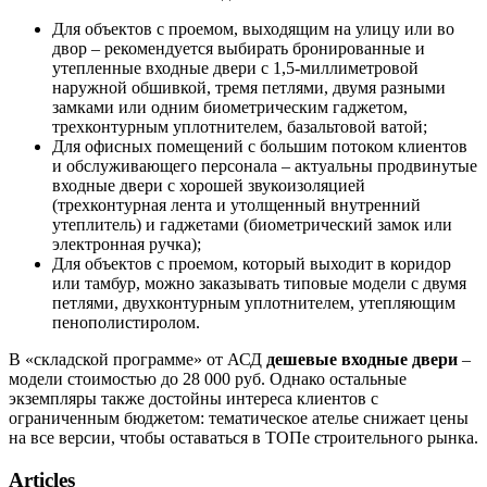
Для объектов с проемом, выходящим на улицу или во
двор – рекомендуется выбирать бронированные и
утепленные входные двери с 1,5-миллиметровой
наружной обшивкой, тремя петлями, двумя разными
замками или одним биометрическим гаджетом,
трехконтурным уплотнителем, базальтовой ватой;
Для офисных помещений с большим потоком клиентов
и обслуживающего персонала – актуальны продвинутые
входные двери с хорошей звукоизоляцией
(трехконтурная лента и утолщенный внутренний
утеплитель) и гаджетами (биометрический замок или
электронная ручка);
Для объектов с проемом, который выходит в коридор
или тамбур, можно заказывать типовые модели с двумя
петлями, двухконтурным уплотнителем, утепляющим
пенополистиролом.
В «складской программе» от АСД
дешевые входные двери
–
модели стоимостью до 28 000 руб. Однако остальные
экземпляры также достойны интереса клиентов с
ограниченным бюджетом: тематическое ателье снижает цены
на все версии, чтобы оставаться в ТОПе строительного рынка.
Articles