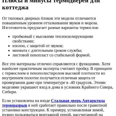
Плюсы и минусы термодверей для
коттеджа
От типовых дверных блоков эти модели отличаются
повышенным уровнем отталкивания звуков и мороза.
Изготовитель предлагает разные варианты термослоя:
пробковый с высокими теплоизолирующими
свойствами;
изолон, с защитой от звуков;
минвата с длительным сроком службы;
листовой пенопласт со стабильной формой.
Все эти материалы отлично справляются с функциями. Хотя
наиболее практичным эксперты считают пробку. В принципе
с термослоем и пенополистиролом высокой плотности во
внутреннем полотне получается отличная защита от
промерзания даже при температуре в -40 градусов. Этими
моделями украшают вход в дома в условиях Крайнего Севера,
Сибири.
Если установлена на входе
Стальная дверь Антарктида
терморазрыв
в ней сработает правильно после грамотной
установки конструкции. К примеру, устанавливая зимой,
нужно пользоваться монтажной пеной, рассчитанной на