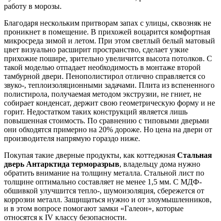
работу в морозы.
Благодаря нескольким притворам запах с улицы, сквозняк не
проникнет в помещение. В прихожей воцарится комфортная
микросреда зимой и летом. При этом светлый белый матовый
цвет визуально расширит пространство, сделает узкие
прихожие пошире, зрительно увеличится высота потолков. С
такой моделью отпадает необходимость в монтаже второй
тамбурной двери. Пенополистирол отлично справляется со
звуко-, теплоизоляционными задачами. Плита из вспененного
полистирола, получаемая методом экструзии, не гниет, не
собирает конденсат, держит свою геометрическую форму и не
горит. Недостатком таких конструкций является лишь
повышенная стоимость. По сравнению с типовыми дверьми
они обходятся примерно на 20% дороже. Но цена на двери от
производителя напрямую гораздо ниже.
Покупая такие дверные продукты, как коттеджная
Стальная
дверь Антарктида терморазрыв
, владельцу дома нужно
обратить внимание на толщину металла. Стальной лист по
толщине оптимально составляет не менее 1,5 мм. С МДФ-
обшивкой улучшится тепло-, шумоизоляция, сбережется от
коррозии металл. Защищаться нужно и от злоумышленников,
и в этом вопросе помогают замки «Галеон», которые
относятся к IV классу безопасности.