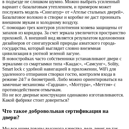
в подъезде не слишком шумно. Можно выбрать усиленный
вариант с базальтовым утеплением, и примером может
послужить модель «Сингапур» от «Ателье стальных дверей».
Базальтовое волокно в створке и коробке не даст проникать
внешним звукам и холодному воздуху.
С помощью трех контуров уплотнения хозяева защищены от
запахов из коридора. За счет зеркала увеличится пространство
прихожей. А внешний вид является результатом вдохновения
дизайнеров от сингапурской природы азиатского города-
государства, который выглядит словно внеземная
цивилизация в уютной зеленой лагуне.
В новостройках часто собственники устанавливают двери с
зеркалами со смартзамки типа «Каадас», «Самсунг», Solity,
Smart lock с удобной навигацией в приложении, WiFi для
удаленного отпирания створки гостю, контролем входа в
режиме 24/7 и биометрией. Либо можно ориентироваться на
замочные механизмы «Гардиан», «Моттура», «Меттэм» с
противодействием отмычкам.
Но не все дверные конструкции одинаково изготавливаются.
Какой фабрике стоит довериться?
Что такое добровольная сертификация на
двери?
Мы все ищем товары высокого качества, ведь денег не так