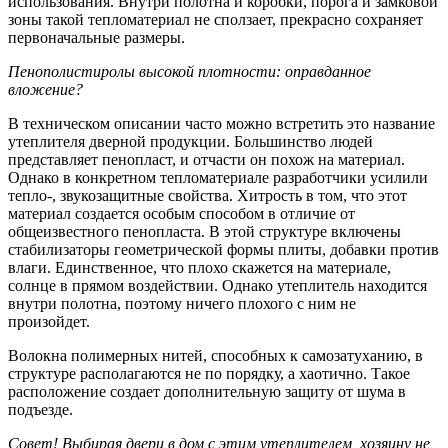
использования. Внутри полотна и коробки, порога и замковой
зоны такой тепломатериал не сползает, прекрасно сохраняет
первоначальные размеры.
Пенополистиролы высокой плотности: оправданное
вложение?
В техническом описании часто можно встретить это название
утеплителя дверной продукции. Большинство людей
представляет пенопласт, и отчасти он похож на материал.
Однако в конкретном тепломатериале разработчики усилили
тепло-, звукозащитные свойства. Хитрость в том, что этот
материал создается особым способом в отличие от
общеизвестного пенопласта. В этой структуре включены
стабилизаторы геометрической формы плиты, добавки против
влаги. Единственное, что плохо скажется на материале,
солнце в прямом воздействии. Однако утеплитель находится
внутри полотна, поэтому ничего плохого с ним не
произойдет.
Волокна полимерных нитей, способных к самозатуханию, в
структуре располагаются не по порядку, а хаотично. Такое
расположение создает дополнительную защиту от шума в
подъезде.
Совет! Выбирая двери в дом с этим утеплителем, хозяину не