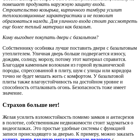
помешает продумать наружную защиту входа.
Строительство козырька, кирпичного тамбура усилит
теплоизоляционные характеристики и не позволит
образоваться наледи. Для уличного входа стоит рассмотреть
еще более теплый материал как базальт.
Кому выгоднее покупать двери с базальтом?
Собственнику особняка лучше поставить двери с базальтовым
утеплителем. Уличная дверь больше подвергается износу,
дождям, солнцу, морозу, потому этот материал справится.
Благодаря каменным волокнам из горной вулканической
породы, спрессованной в плиту, шум с улицы или коридора
точно не будет мешать жить с комфортом. У базальтовой
плиты также влагоустойчивость на достойном уровне и
способность отталкивать огонь. Безопасность тоже имеет
значение.
Страхов больше нет!
Желая усилить взломостойкость помимо замков и антисрезов
в полотне, собственникам недвижимости стоит задуматься о
видеоглазках. Это простые удобные системы с функцией
записи происходящего за дверью. К примеру, можно заказать
купить дверь входную металлическую недорого
с