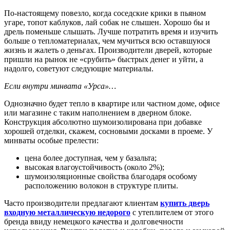
По-настоящему повезло, когда соседские крики в пьяном
угаре, топот каблуков, лай собак не слышен. Хорошо бы и
дрель поменьше слышать. Лучше потратить время и изучить
больше о тепломатериалах, чем мучиться всю оставшуюся
жизнь и жалеть о деньгах. Производители дверей, которые
пришли на рынок не «срубить» быстрых денег и уйти, а
надолго, советуют следующие материалы.
Если внутри минвата «Урса»…
Однозначно будет тепло в квартире или частном доме, офисе
или магазине с таким наполнением в дверном блоке.
Конструкция абсолютно шумоизолирована при добавке
хорошей отделки, скажем, сосновыми досками в проеме. У
минваты особые прелести:
цена более доступная, чем у базальта;
высокая влагоустойчивость (около 2%);
шумоизоляционные свойства благодаря особому
расположению волокон в структуре плиты.
Часто производители предлагают клиентам
купить дверь
входную металлическую недорого
с утеплителем от этого
бренда ввиду немецкого качества и долговечности