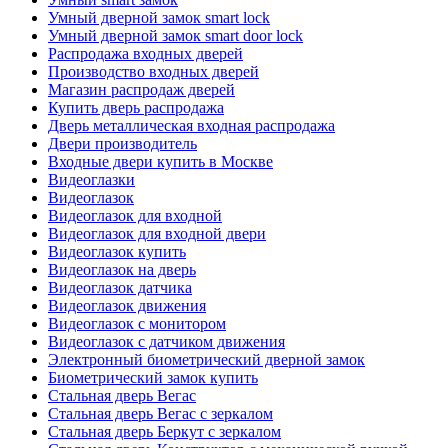
Умный дверной замок smart lock
Умный дверной замок smart door lock
Распродажа входных дверей
Производство входных дверей
Магазин распродаж дверей
Купить дверь распродажа
Дверь металлическая входная распродажа
Двери производитель
Входные двери купить в Москве
Видеоглазки
Видеоглазок
Видеоглазок для входной
Видеоглазок для входной двери
Видеоглазок купить
Видеоглазок на дверь
Видеоглазок датчика
Видеоглазок движения
Видеоглазок с монитором
Видеоглазок с датчиком движения
Электронный биометрический дверной замок
Биометрический замок купить
Стальная дверь Вегас
Стальная дверь Вегас с зеркалом
Стальная дверь Беркут с зеркалом