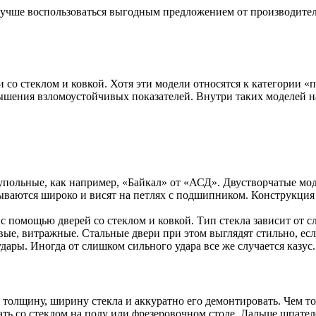
Лучше воспользоваться выгодным предложением от производителя
со стеклом и ковкой. Хотя эти модели относятся к категории «
вышения взломоустойчивых показателей. Внутри таких моделей н
упольные, как например, «Байкал» от «АСД». Двустворчатые мо
ываются широко и висят на петлях с подшипником. Конструкция
 помощью дверей со стеклом и ковкой. Тип стекла зависит от с
ые, витражные. Стальные двери при этом выглядят стильно, есл
ары. Иногда от слишком сильного удара все же случается казус.
 толщину, ширину стекла и аккуратно его демонтировать. Чем то
ать со стеклом на полу или фрезеровочном столе. Дальше шпател