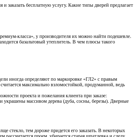
 и заказать бесплатную услугу. Какие типы дверей предлагает
премиум-класса», у производителя их можно найти подешевле.
аходится базальтовый утеплитель. В чем плюсы такого
дели иногда определяют по маркировке «ГЛ2» с правым
 считается максимально взломостойкой, продуманной, ведь
ложности проекта и пожелания клиента при заказе:
и украшены массивом дерева (дуба, сосны, березы). Дверные
лще стекло, тем дороже придется его заказать. В некоторых
ем рассчитается проем, убирается старая шпатлевка и следу