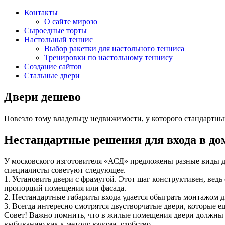
Контакты
О сайте мирозо
Сыроедные торты
Настольный теннис
Выбор ракетки для настольного тенниса
Тренировки по настольному теннису
Создание сайтов
Стальные двери
Двери дешево
Повезло тому владельцу недвижимости, у которого стандартный
Нестандартные решения для входа в до
У московского изготовителя «АСД» предложены разные виды д
специалисты советуют следующее.
1. Установить двери с фрамугой. Этот шаг конструктивен, ве
пропорций помещения или фасада.
2. Нестандартные габариты входа удается обыграть монтажом 
3. Всегда интересно смотрятся двустворчатые двери, которые 
Совет! Важно помнить, что в жилые помещения двери должны о
выбиванию как к методу взлома, удобство.