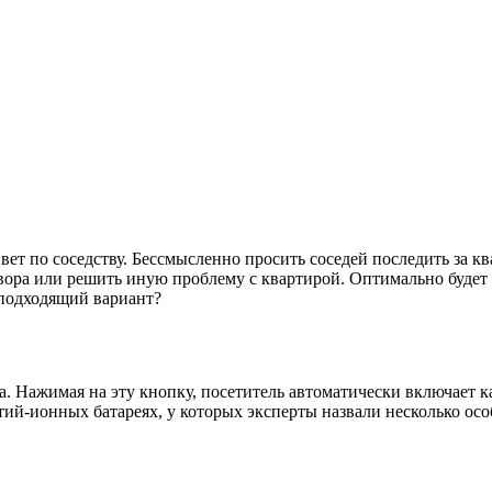
ивет по соседству. Бессмысленно просить соседей последить за кв
ь вора или решить иную проблему с квартирой. Оптимально будет
ь подходящий вариант?
. Нажимая на эту кнопку, посетитель автоматически включает к
итий-ионных батареях, у которых эксперты назвали несколько ос