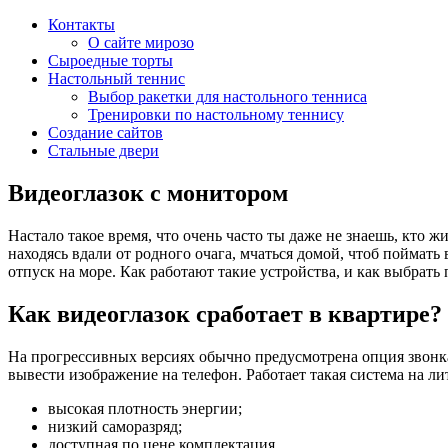
Контакты
О сайте мирозо
Сыроедные торты
Настольный теннис
Выбор ракетки для настольного тенниса
Тренировки по настольному теннису
Создание сайтов
Стальные двери
Видеоглазок с монитором
Настало такое время, что очень часто ты даже не знаешь, кто ж
находясь вдали от родного очага, мчаться домой, чтоб поймат
отпуск на море. Как работают такие устройства, и как выбрат
Как видеоглазок сработает в квартире?
На прогрессивных версиях обычно предусмотрена опция звонка
вывести изображение на телефон. Работает такая система на л
высокая плотность энергии;
низкий саморазряд;
доступная по цене комплектация.