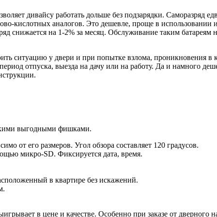
воляет дивайсу работать дольше без подзарядки. Саморазряд ед
во-кислотных аналогов. Это дешевле, проще в использовании и 
ряд снижается на 1-2% за месяц. Обслуживание таким батареям не
ить ситуацию у двери и при попытке взлома, проникновения в
период отпуска, выезда на дачу или на работу. Да и намного де
нструкции.
ькими выгодными фишками.
симо от его размеров. Угол обзора составляет 120 градусов.
ощью микро-SD. Фиксируется дата, время.
асположенный в квартире без искажений.
м.
ыигрывает в цене и качестве. Особенно при заказе от дверного 