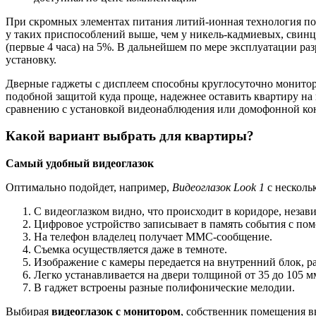
При скромных элементах питания литий-ионная технология поз
у таких приспособлений выше, чем у никель-кадмиевых, свинцо
(первые 4 часа) на 5%. В дальнейшем по мере эксплуатации раз
установку.
Дверные гаджеты с дисплеем способны круглосуточно монитор
подобной защитой куда проще, надежнее оставить квартиру на 
сравнению с установкой видеонаблюдения или домофонной ко
Какой вариант выбрать для квартиры?
Самый удобный видеоглазок
Оптимально подойдет, например,
Видеоглазок
Look
1
с нескол
С видеоглазком видно, что происходит в коридоре, незави
Цифровое устройство записывает в память события с пом
На телефон владелец получает ММС-сообщение.
Съемка осуществляется даже в темноте.
Изображение с камеры передается на внутренний блок, р
Легко устанавливается на двери толщиной от 35 до 105 м
В гаджет встроены разные полифонические мелодии.
Выбирая
видеоглазок с монитором
, собственник помещения в