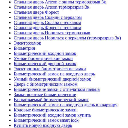
Стальная дверь Arteon с окном терморазрыв 3к
Стальная дверь Arteon терморазрыв 3к
Стальная дверь Форест
Стальная дверь Сканди с зеркалом
Стальная дверь Солана с зеркалом
Стальная дверь Форест с зеркалом
Стальная дверь Норильск терморазрыв
Стальная дверь Норильск с зеркалом (терморазрыв 3к)
Электрозамок
Биометрия
Биометрический входной замок
Умные биометрические замки
Биометрический дверной замок
Электронные биометрические замки
Биометрический замок на входную дверь
Умный биометрический дверной замок
Дверь с биометрическим замком
Биометрические замки с отпечатком пальца
Замки врезные биометрические
Встраиваемый биометрический замок
Биометрический замок на входную дверь в квартиру
Кодовые биометрические замки
Биометрический входной замок купить
Биометрический замок smart lock
Купить новую входную дверь