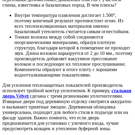
глины, известняка и базальтовых пород. В чем плюсы?
Внутри температура плавления достигает 1.500°,
поэтому конечный результат противостоит огню. Из
всех теплоизоляционных материалов именно
базальтовый утеплитель считается самым огнестойким.
Тонкие волокна между собой соединяются
неорганическими минералами, образуя плотную
структуру, благодаря которой в помещение не проходит
звук. Длина волокон варьируется от 2 до 10 мм., поэтому
производитель добавляет вакуумное прессование
волокон и последующее их тепловое прослушивание.
Компоненты образуют в итоге плиту с хорошими
водоотталкивающими показателями.
Для усиления теплозащитных показателей производитель
использует тройной контур уплотнения. К примеру,
стальная
дверь Velvet
сделана с тремя резиновыми уплотнителями.
Изящные двери под деревянную отделку смотрятся аккуратно
и вызывают приятные эмоции. Деревянная облицовка
универсальна, подходит для любого стиля в подъезде или на
фасаде здания. Важно помнить, что если дверь
предназначается для установки с уличного входа, лучше
предусмотреть козырек и утепление буферной зоны.