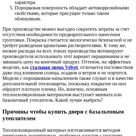
характера.
Порошковая поверхность обладает антикоррозийными
свойствами, которые присущие только таким
облицовкам.
При производстве можно выгодно сократить затраты за счет
отсутствия необходимости предварительного нанесения
грунтовки. Покраска считается экологически безопасной и не
требует разведения ядовитыми растворителями. К тому же,
низкие расходы на всех этапах производства мотивируют
производителя использовать этот вариант окрашивания и не
завышать цену на конечный продукт. Оттенок, на эффектных
моделях, как
стальная дверь Velvet
, отличается постоянством
даже под влиянием солнца, осадков и ветров и не портится.
Модели с порошковым напылением также служат и в качестве
дополнительной теплозащиты, поскольку покрытие на них
образует плотную пленку. Но, конечно, основным
теплоизоляционным материалом выступает минвата или
базальтовый утеплитель. Какой лучше выбрать?
Причины чтобы купить двери с базальтовым
утеплителем
Теплоизоляционный материал изготавливается методом
переплавки доломитовых, диабазных пластов с участием