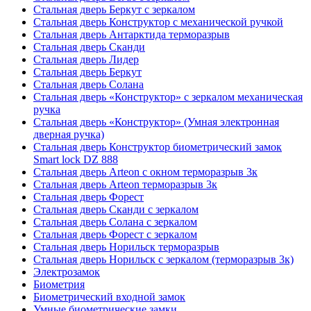
Стальная дверь Беркут с зеркалом
Стальная дверь Конструктор с механической ручкой
Стальная дверь Антарктида терморазрыв
Стальная дверь Сканди
Стальная дверь Лидер
Стальная дверь Беркут
Стальная дверь Солана
Стальная дверь «Конструктор» с зеркалом механическая
ручка
Стальная дверь «Конструктор» (Умная электронная
дверная ручка)
Стальная дверь Конструктор биометрический замок
Smart lock DZ 888
Стальная дверь Arteon с окном терморазрыв 3к
Стальная дверь Arteon терморазрыв 3к
Стальная дверь Форест
Стальная дверь Сканди с зеркалом
Стальная дверь Солана с зеркалом
Стальная дверь Форест с зеркалом
Стальная дверь Норильск терморазрыв
Стальная дверь Норильск с зеркалом (терморазрыв 3к)
Электрозамок
Биометрия
Биометрический входной замок
Умные биометрические замки