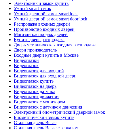
Электронный замок купить
Умный smart замок
Умный дверной замок smart lock
Умный дверной замок smart door lock
Распродажа входных дверей
Производство входных дверей
Магазин распродаж дверей
Купить дверь распродажа
Дверь металлическая входная распродажа
Двери производитель
Входные двери купить в Москве
Видеоглазки
Видеоглазок
Видеоглазок для входной
Видеоглазок для входной двери
Видеоглазок купить
Видеоглазок на дверь
Видеоглазок датчика
Видеоглазок движения
Видеоглазок с монитором
Видеоглазок с датчиком движения
Электронный биометрический дверной замок
Биометрический замок купить
Стальная дверь Вегас
Стальная дверь Вегас с зеркалом