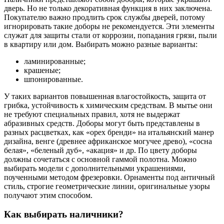
дверь. Но не только декоративная функция в них заключена.
Покупателю важно продлить срок службы дверей, потому
игнорировать такие доборы не рекомендуется. Эти элементы
служат для защиты стали от коррозии, попадания грязи, пыли
в квартиру или дом. Выбирать можно разные варианты:
ламинированные;
крашеные;
шпонированные.
У таких вариантов повышенная влагостойкость, защита от
грибка, устойчивость к химическим средствам. В мытье они
не требуют специальных правил, хотя не выдержат
абразивных средств. Доборы могут быть представлены в
разных расцветках, как «орех бренди» на итальянский манер
дизайна, венге (древнее африканское могучее древо), «сосна
белая», «беленый дуб», «акация» и др. По цвету доборы
должны сочетаться с основной гаммой полотна. Можно
выбирать модели с дополнительными украшениями,
поученными методом фрезеровки. Орнаменты под античный
стиль, строгие геометрические линии, оригинальные узоры
получают этим способом.
Как выбирать наличники?