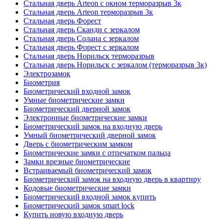
Стальная дверь Arteon с окном терморазрыв 3к
Стальная дверь Arteon терморазрыв 3к
Стальная дверь Форест
Стальная дверь Сканди с зеркалом
Стальная дверь Солана с зеркалом
Стальная дверь Форест с зеркалом
Стальная дверь Норильск терморазрыв
Стальная дверь Норильск с зеркалом (терморазрыв 3к)
Электрозамок
Биометрия
Биометрический входной замок
Умные биометрические замки
Биометрический дверной замок
Электронные биометрические замки
Биометрический замок на входную дверь
Умный биометрический дверной замок
Дверь с биометрическим замком
Биометрические замки с отпечатком пальца
Замки врезные биометрические
Встраиваемый биометрический замок
Биометрический замок на входную дверь в квартиру
Кодовые биометрические замки
Биометрический входной замок купить
Биометрический замок smart lock
Купить новую входную дверь