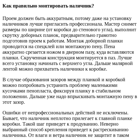
Как правильно монтировать наличник?
Проем должен быть аккуратным, потому даже на установку
наличников лучше пригласить профессионала. Мастер снимет
размеры по ширине (от коробки до стенового угла), выполнит
скрутку доборных планок, предварительно грамотно
подготовив проем к работам. Монтаж доборной планки
проводится на спецклей или монтажную пену. Пена
аккуратно срезается ножом в дверном пазу, куда вставляются
планки. Скрученная конструкция монтируется в паз. Лучше
всего установку начинать с верхнего угла. Дальше малярной
лентой можно прихватить наличники к коробке.
В случае образования зазоров между планкой и коробкой
можно попробовать устранить проблему маленькими
кусочками пенопласта, фиксируя планку в стабильном
положении. Дальше уже надо впрыскивать монтажную пену в
этот зазор.
Ошибки от непрофессиональных действий не исключены.
Бывает, что наличник неплотно прилегает к главной планке
коробки. Такой шаг приведет к продуванию. Неверно
выбранный способ крепления приведет к растрескиванию
наличника. От влаги и ветра наличник не защитит в таком