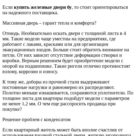
Если
купить железные двери бу
, то стоит ориентироваться
на надежного поставщика.
Массивная дверь – гарант тепла и комфорта?
Отнюдь. Необязательно искать двери с толщиной листа в 4
мм. Такие модели чаще уместны на предприятиях, где
работают с лаками, красками или для организации
эвакуационных входов. Больше стоит обратить внимание на
петли. От них зависит отсутствие деформации створки и
коробки. Верным решением будет приобретение модели с
опорой на подшипнике. Такие ригели отлично противостоят
взлому, коррозии и износу.
К тому же, доборы из прочной стали выдерживают
постоянные нагрузки и равномерно их распределяют.
Полотно меньше изнашивается, сохраняются уплотнители. По
толщине листа для квартиры подойдут модели с параметром
не менее 1,2 мм. О чем еще расспросить продавца при
покупке?
Решение проблем с конденсатом
Если квартирный житель может быть вполне счастлив от
использования входной стальной двери, жителю загородного