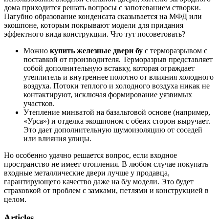
дома приходится решать вопросы с запотеванием створки.
Пагубно образование конденсата сказывается на МФД или
экошпоне, которым покрывают модели для придания
эффектного вида конструкции. Что тут посоветовать?
Можно
купить железные двери бу
с терморазрывом с
поставкой от производителя. Терморазрыв представляет
собой дополнительную вставку, которая ограждает
утеплитель и внутреннее полотно от влияния холодного
воздуха. Потоки теплого и холодного воздуха никак не
контактируют, исключая формирование уязвимых
участков.
Утепление минватой на базальтовой основе (например,
«Урса») и отделка экошпоном с обеих сторон выручает.
Это дает дополнительную шумоизоляцию от соседей
или влияния улицы.
Но особенно удачно решается вопрос, если входное
пространство не имеет отопления. В любом случае покупать
входные металлические двери лучше у продавца,
гарантирующего качество даже на б/у модели. Это будет
страховкой от проблем с замками, петлями и конструкцией в
целом.
Articles