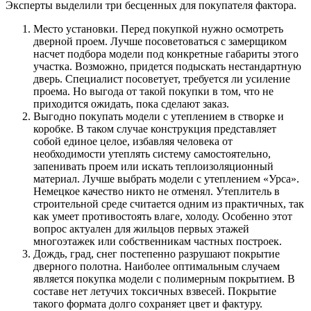
Эксперты выделили три бесценных для покупателя фактора.
Место установки. Перед покупкой нужно осмотреть
дверной проем. Лучше посоветоваться с замерщиком
насчет подбора модели под конкретные габариты этого
участка. Возможно, придется подыскать нестандартную
дверь. Специалист посоветует, требуется ли усиление
проема. Но выгода от такой покупки в том, что не
приходится ожидать, пока сделают заказ.
Выгодно покупать модели с утеплением в створке и
коробке. В таком случае конструкция представляет
собой единое целое, избавляя человека от
необходимости утеплять систему самостоятельно,
запенивать проем или искать теплоизоляционный
материал. Лучше выбрать модели с утеплением «Урса».
Немецкое качество никто не отменял. Утеплитель в
строительной среде считается одним из практичных, так
как умеет противостоять влаге, холоду. Особенно этот
вопрос актуален для жильцов первых этажей
многоэтажек или собственникам частных построек.
Дождь, град, снег постепенно разрушают покрытие
дверного полотна. Наиболее оптимальным случаем
является покупка модели с полимерным покрытием. В
составе нет летучих токсичных взвесей. Покрытие
такого формата долго сохраняет цвет и фактуру.