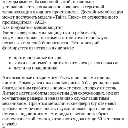
терморазрывом, базальтовой ватой, правильно
устанавливается, тогда можно говорить о серьезной
теплоизоляции входного пространства. Достойным образцом
может послужить модель «Тайга Люкс» от отечественного
производителя «АСД».
Как подумать о взломозащите?
Уличная дверь должна защищать от грабителей,
злоумышленников, поэтому изготовители используют
несколько ступеней безопасности. Этот критерий
формируется из нескольких деталей:
противосъемные штыри;
замки с системой защиты от отмычек разного класса;
петли на подшипнике.
Антивзломные штыри могут быть приварными или на
винтах. Помощь этих пассивных ригелей бесценна, так как
благодаря ним грабитель не может снять створку с петель.
Литые выступы-болты незаметны для окружающих, имеют
компактные размеры и ненавязчиво служат защитным
механизмом. При этом металлические двери б/у отвечают
требованиям безопасности, служат дольше при наличии
петель с подшипником. Эти виды навесов не требуют
систематической смазки, отличаются долгим до 50 лет сроком
службы.