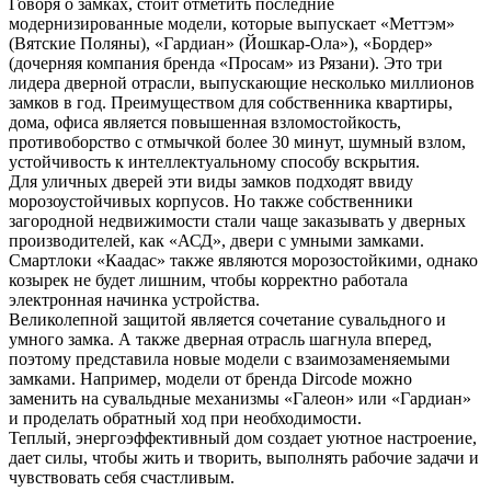
Говоря о замках, стоит отметить последние
модернизированные модели, которые выпускает «Меттэм»
(Вятские Поляны), «Гардиан» (Йошкар-Ола»), «Бордер»
(дочерняя компания бренда «Просам» из Рязани). Это три
лидера дверной отрасли, выпускающие несколько миллионов
замков в год. Преимуществом для собственника квартиры,
дома, офиса является повышенная взломостойкость,
противоборство с отмычкой более 30 минут, шумный взлом,
устойчивость к интеллектуальному способу вскрытия.
Для уличных дверей эти виды замков подходят ввиду
морозоустойчивых корпусов. Но также собственники
загородной недвижимости стали чаще заказывать у дверных
производителей, как «АСД», двери с умными замками.
Смартлоки «Каадас» также являются морозостойкими, однако
козырек не будет лишним, чтобы корректно работала
электронная начинка устройства.
Великолепной защитой является сочетание сувальдного и
умного замка. А также дверная отрасль шагнула вперед,
поэтому представила новые модели с взаимозаменяемыми
замками. Например, модели от бренда Dircode можно
заменить на сувальдные механизмы «Галеон» или «Гардиан»
и проделать обратный ход при необходимости.
Теплый, энергоэффективный дом создает уютное настроение,
дает силы, чтобы жить и творить, выполнять рабочие задачи и
чувствовать себя счастливым.