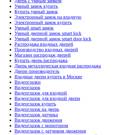
Дверь с умным замком
Умный замок купить
Купить умный замок
Электронный замок на входную
Электронный замок купить
Умный smart замок
Умный дверной замок smart lock
Умный дверной замок smart door lock
Распродажа входных дверей
Производство входных дверей
Магазин распродаж дверей
Купить дверь распродажа
Дверь металлическая входная распродажа
Двери производитель
Входные двери купить в Москве
Видеоглазки
Видеоглазок
Видеоглазок для входной
Видеоглазок для входной двери
Видеоглазок купить
Видеоглазок на дверь
Видеоглазок датчика
Видеоглазок движения
Видеоглазок с монитором
Видеоглазок с датчиком движения