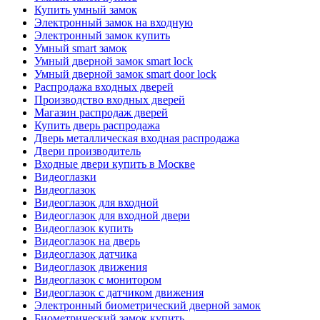
Купить умный замок
Электронный замок на входную
Электронный замок купить
Умный smart замок
Умный дверной замок smart lock
Умный дверной замок smart door lock
Распродажа входных дверей
Производство входных дверей
Магазин распродаж дверей
Купить дверь распродажа
Дверь металлическая входная распродажа
Двери производитель
Входные двери купить в Москве
Видеоглазки
Видеоглазок
Видеоглазок для входной
Видеоглазок для входной двери
Видеоглазок купить
Видеоглазок на дверь
Видеоглазок датчика
Видеоглазок движения
Видеоглазок с монитором
Видеоглазок с датчиком движения
Электронный биометрический дверной замок
Биометрический замок купить