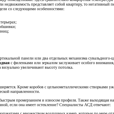
если недвижимость представляет собой квартиру, то негативный
дели со следующими особенностями:
терьерах;
 обшивки;
иниц;
ертикальной панели или два отдельных механизма сувальдного-
одная
с филенками или зеркалом заслуживает особого внимания, 
 визуально увеличивают высоту потолка.
сширяется. Кроме коробов с цельнометаллическими створками у
еской направленности.
я быстрым промерзанием и износом профиля. Также выходящая 
ичной, если она имеет остекление? Специалисты АСД отвечают:
лопакетами с множеством воздушных камер, которые по мере от