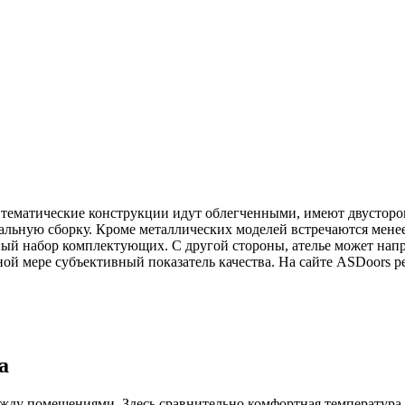
что тематические конструкции идут облегченными, имеют двуст
альную сборку. Кроме металлических моделей встречаются мене
нный набор комплектующих. С другой стороны, ателье может на
ой мере субъективный показатель качества. На сайте ASDoors р
а
 между помещениями. Здесь сравнительно комфортная температура