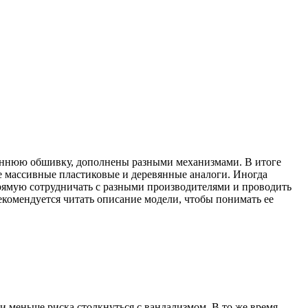
ороннюю обшивку, дополнены разными механизмами. В итоге
е массивные пластиковые и деревянные аналоги. Иногда
прямую сотрудничать с разными производителями и проводить
екомендуется читать описание модели, чтобы понимать ее
 и меньше риска столкнуться с вандализмом. В то же время