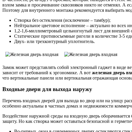
взлом замка и просачивание сквозняков никто не отменял. А 
Поэтому для внутреннего монтажа рекомендуется выбирать мо
Створка без остекления (исключение – тамбур);
Нейтральное цветовое исполнение – актуально во всех ин
1,2-1,6-миллиметровый цельногнутый лист для внешней
Статические противосъемные ригели в количестве 3-5 ед
Двух- или трехконтурный уплотнитель.
Замок может представлять собой электронный гаджет в виде в
зависит от требований к эргономике. А вот
железная дверь вх
что вертикальные панели или вертикальная отражающая основа
Входные двери для выхода наружу
Перечень входных дверей для выхода во двор или на улицу ра
особенно актуальны в частных домах и недвижимости коммерч
Воздействие наружной среды на входную дверь оборачиваетс
защиту. Но как створка может оставаться безопасной и гермет
Во-первых, окна в современных дверях остекляются стек