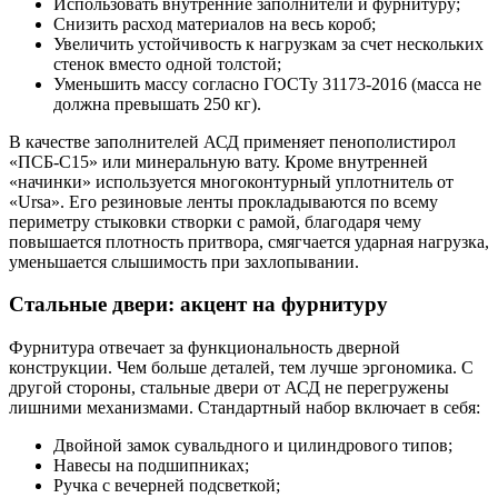
Использовать внутренние заполнители и фурнитуру;
Снизить расход материалов на весь короб;
Увеличить устойчивость к нагрузкам за счет нескольких
стенок вместо одной толстой;
Уменьшить массу согласно ГОСТу 31173-2016 (масса не
должна превышать 250 кг).
В качестве заполнителей АСД применяет пенополистирол
«ПСБ-С15» или минеральную вату. Кроме внутренней
«начинки» используется многоконтурный уплотнитель от
«Ursa». Его резиновые ленты прокладываются по всему
периметру стыковки створки с рамой, благодаря чему
повышается плотность притвора, смягчается ударная нагрузка,
уменьшается слышимость при захлопывании.
Стальные двери
: акцент на фурнитуру
Фурнитура отвечает за функциональность дверной
конструкции. Чем больше деталей, тем лучше эргономика. С
другой стороны, стальные двери от АСД не перегружены
лишними механизмами. Стандартный набор включает в себя:
Двойной замок сувальдного и цилиндрового типов;
Навесы на подшипниках;
Ручка с вечерней подсветкой;