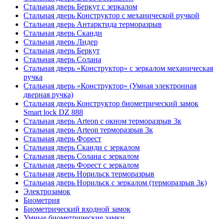
Стальная дверь Беркут с зеркалом
Стальная дверь Конструктор с механической ручкой
Стальная дверь Антарктида терморазрыв
Стальная дверь Сканди
Стальная дверь Лидер
Стальная дверь Беркут
Стальная дверь Солана
Стальная дверь «Конструктор» с зеркалом механическая
ручка
Стальная дверь «Конструктор» (Умная электронная
дверная ручка)
Стальная дверь Конструктор биометрический замок
Smart lock DZ 888
Стальная дверь Arteon с окном терморазрыв 3к
Стальная дверь Arteon терморазрыв 3к
Стальная дверь Форест
Стальная дверь Сканди с зеркалом
Стальная дверь Солана с зеркалом
Стальная дверь Форест с зеркалом
Стальная дверь Норильск терморазрыв
Стальная дверь Норильск с зеркалом (терморазрыв 3к)
Электрозамок
Биометрия
Биометрический входной замок
Умные биометрические замки