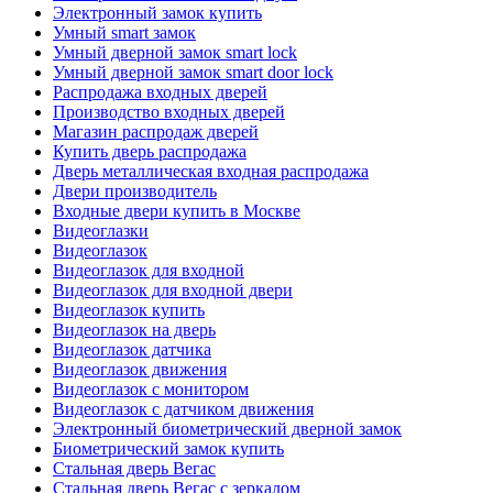
Электронный замок купить
Умный smart замок
Умный дверной замок smart lock
Умный дверной замок smart door lock
Распродажа входных дверей
Производство входных дверей
Магазин распродаж дверей
Купить дверь распродажа
Дверь металлическая входная распродажа
Двери производитель
Входные двери купить в Москве
Видеоглазки
Видеоглазок
Видеоглазок для входной
Видеоглазок для входной двери
Видеоглазок купить
Видеоглазок на дверь
Видеоглазок датчика
Видеоглазок движения
Видеоглазок с монитором
Видеоглазок с датчиком движения
Электронный биометрический дверной замок
Биометрический замок купить
Стальная дверь Вегас
Стальная дверь Вегас с зеркалом