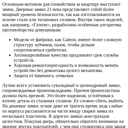
Основным мотивом для спокойствия за квартиру выступает
замок. Дверные замки 21 века представляют собой более
мощный уровень безопасности, так как изготавливаются на
основе стали или титановых сплавов. Внутри таких моделей,
как например, «Галеон», разработаны особенные алгоритмы
противоборства домушникам.
Модели от фабрики, как Galeon, имеют более сложную
структуру зубчиков, пазов, чтобы дольше
сопротивляться грабителю.
Антикоррозийные качества продлевают срок службы
устройств.
Хорошая ремонтопригодность и возможность менять
устройство без демонтажа целого механизма.
Защита от бампинга, отмычки.
Лучше всего установить сувальдный и цилиндровый замки,
сопровождаемые броненакладками. Причем бронепластина
должна быть врезной. Это более надежная, устойчивая к
взлому деталь из стальных сплавов. Ее сложно сбить, выбить.
На дешевые замки лучше даже не тратить время, ведь слабые
их корпуса рассыпаются на части ввиду сварки замка из
нескольких пластинок. В дорогих замках конструкция
целостная. Покупая дверь, обязательно обратите внимание на
мнение других покупателей, с чем они столкнулись при заказе