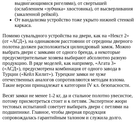
выдвигающимися ригелями), от свертышей
(ослаблением «зубчика» хвостовика), от высверливания
(закаленной рейкой).
От вандализма устройство тоже укрыто нижней стенкой
каркаса.
Помимо сувальдного устройства на двери, как на «Некст 2»
(от «АСД»), на одинаковом расстоянии от середины дверного
полотна должен расположиться цилиндровый замок. Можно
выбрать двери с замками от одного бренда, а некоторые
предусмотрительные хозяева выбирают абсолютно разную
продукцию. В ряде моделей, как например, «Агата 3»
(«АСД»), предусмотрена комбинация от одного завода в
Турции («Кейл Килит»). Турецкие замки не хуже
отечественных аналогов сопротивляются методам взлома.
Такие версии принадлежат к категории IV кл. безопасности.
Весят замки не менее 1-2 кг, да и стальное полотно увесистое,
потому присмотреться стоит и к петлям. Экспертное жюри
тестовых испытаний советует выбирать двери с петлями на
подшипнике. Главное, чтобы дверная продукция
сопровождалась гарантийным талоном и служила долго.