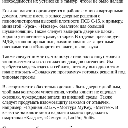
необходимости их установки в тамбур, чтобы не было наледи.
Если же магазин организуется в районе с многоквартирными
домами, лучше иметь в запасе дверные решения с
пенополистиролом высокой плотности ПСБ С-15, к примеру,
минватой «Урса», «Изовер», базальтом для большей
шумоизоляции. Также следует выбирать дверные блоки,
хорошо утепленные в раме, створке. В отделке превалирует
МДФ, экошпонированные, ламинированные защитными
пленками типа «Винорит» от влаги, пыли, звука.
Также следует помнить, что покупатели часто ищут модели
эконом-сегмента из-за снижения доходов населения. Им
требуется модель «здесь и сейчас», поэтому выгодно в этом
плане открыть «Складскую программу» готовых решений под
типовые проемы.
В ассортименте обязательно должны быть двери с двойным,
тройным контуром уплотнения, чтобы клиент не ощущал
сквозняк, чужеродные запахи из внешней среды. Также
следует продумать взломозащиту замками от отмычек,
например, «Гардиан 3212», «Моттура MyKey, «Меттэм». В
качестве эксклюзивного варианта можно предложить
смартлоки «Каадас», «Самсунг», LocPro, Solity.