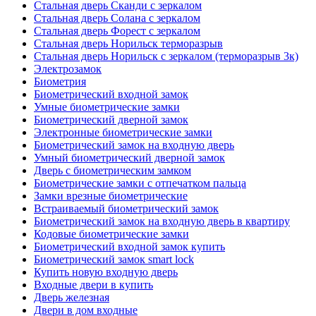
Стальная дверь Сканди с зеркалом
Стальная дверь Солана с зеркалом
Стальная дверь Форест с зеркалом
Стальная дверь Норильск терморазрыв
Стальная дверь Норильск с зеркалом (терморазрыв 3к)
Электрозамок
Биометрия
Биометрический входной замок
Умные биометрические замки
Биометрический дверной замок
Электронные биометрические замки
Биометрический замок на входную дверь
Умный биометрический дверной замок
Дверь с биометрическим замком
Биометрические замки с отпечатком пальца
Замки врезные биометрические
Встраиваемый биометрический замок
Биометрический замок на входную дверь в квартиру
Кодовые биометрические замки
Биометрический входной замок купить
Биометрический замок smart lock
Купить новую входную дверь
Входные двери в купить
Дверь железная
Двери в дом входные