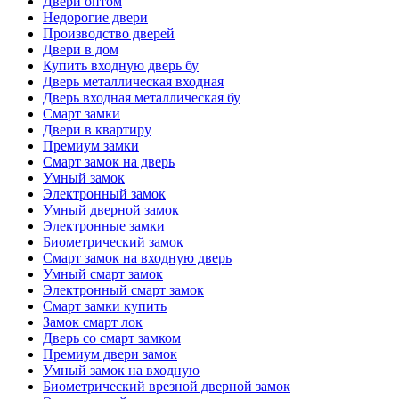
Двери оптом
Недорогие двери
Производство дверей
Двери в дом
Купить входную дверь бу
Дверь металлическая входная
Дверь входная металлическая бу
Смарт замки
Двери в квартиру
Премиум замки
Смарт замок на дверь
Умный замок
Электронный замок
Умный дверной замок
Электронные замки
Биометрический замок
Смарт замок на входную дверь
Умный смарт замок
Электронный смарт замок
Смарт замки купить
Замок смарт лок
Дверь со смарт замком
Премиум двери замок
Умный замок на входную
Биометрический врезной дверной замок