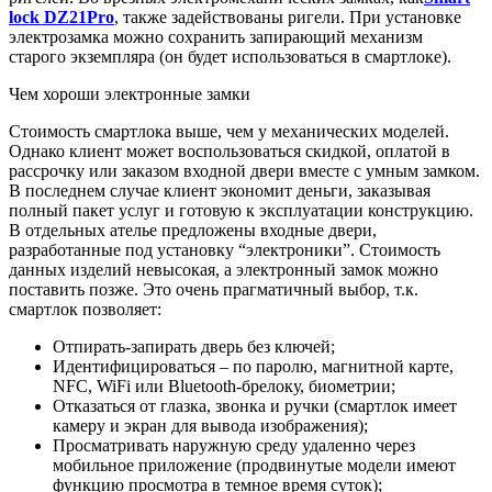
lock DZ21Pro
, также задействованы ригели. При установке
электрозамка можно сохранить запирающий механизм
старого экземпляра (он будет использоваться в смартлоке).
Чем хороши электронные замки
Стоимость смартлока выше, чем у механических моделей.
Однако клиент может воспользоваться скидкой, оплатой в
рассрочку или заказом входной двери вместе с умным замком.
В последнем случае клиент экономит деньги, заказывая
полный пакет услуг и готовую к эксплуатации конструкцию.
В отдельных ателье предложены входные двери,
разработанные под установку “электроники”. Стоимость
данных изделий невысокая, а электронный замок можно
поставить позже. Это очень прагматичный выбор, т.к.
смартлок позволяет:
Отпирать-запирать дверь без ключей;
Идентифицироваться – по паролю, магнитной карте,
NFC, WiFi или Bluetooth-брелоку, биометрии;
Отказаться от глазка, звонка и ручки (смартлок имеет
камеру и экран для вывода изображения);
Просматривать наружную среду удаленно через
мобильное приложение (продвинутые модели имеют
функцию просмотра в темное время суток);