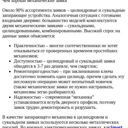
Чем хороши механические замки
Около 90% ассортимента замков – цилиндровые и сувальдные
запирающие устройства. Аналогичная ситуация с готовыми
входными дверями: большинство моделей комплектуются
двумя механическими замками – сувальдными,
цилиндрованными, комбинированными. Высокий спрос на
данные замки объясняется:
Практичностью – многие соотечественники не хотят
отказываться от проверенных временем простейших
механизмов;
Доступностью – цилиндровый и сувальдный замки
обходятся в 3-7 раз дешевле, чем смартлок;
Ремонтопригодностью – при заклинивании ключа
достаточно поменять один цилиндр, причем сделать эту
несложную операцию может неопытный новичок
(также механические замки не нужно настраивать,
механизмы легко разбираются).
Надежностью – современная “механика”
устанавливается вглубь дверного профиля, поэтому
замок трудно демонтировать и разрушить.
В качестве запирающего механизма в цилиндровом и
сувальдном замках используются несколько металлических
ригелей. Во врезных электромеханических замках, как
Smart