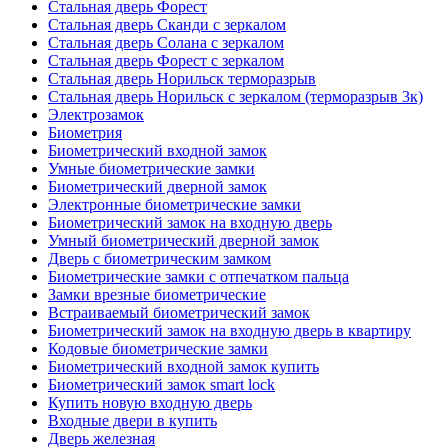
Стальная дверь Форест
Стальная дверь Сканди с зеркалом
Стальная дверь Солана с зеркалом
Стальная дверь Форест с зеркалом
Стальная дверь Норильск терморазрыв
Стальная дверь Норильск с зеркалом (терморазрыв 3к)
Электрозамок
Биометрия
Биометрический входной замок
Умные биометрические замки
Биометрический дверной замок
Электронные биометрические замки
Биометрический замок на входную дверь
Умный биометрический дверной замок
Дверь с биометрическим замком
Биометрические замки с отпечатком пальца
Замки врезные биометрические
Встраиваемый биометрический замок
Биометрический замок на входную дверь в квартиру
Кодовые биометрические замки
Биометрический входной замок купить
Биометрический замок smart lock
Купить новую входную дверь
Входные двери в купить
Дверь железная