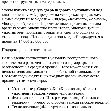
древесностружечными материалами.
Чтобы
купить входную дверь недорого с установкой
под
ключ, клиентам АСД предложена «складская программа».
Самые бюджетные модели – «Лидер», «Комфорт», «Амазон»,
«Босфор», «Арсенал». Перечисленные изделия имеют два
врезных замка, множество протекторов, многоконтурный
уплотнитель, пористый утеплитель, светлую обшивку со
стороны выхода. Ценовой диапазон моделей варьируется в
пределах 14 000-23 000 руб.
Подороже, но с «изюминкой»
Если изделие соответствует условиям государственного
технического регламента – значит, его терморазрыв и
безопасность на среднем уровне. Этого может оказаться
недостаточно для заполнения проблемной недвижимости.
Поэтому среди бюджетных входных дверей имеют место
продвинутые экземпляры:
Утепленные («Спартак-Б», «Барселона», «Соло») –
уплотнены трехконтурным уплотнителем;
Функциональные («Интер с зеркалом», «Спартак с
зеркалом») – имеют со стороны выхода высокое зеркало;
Технологичные («Конструктор») – изначально