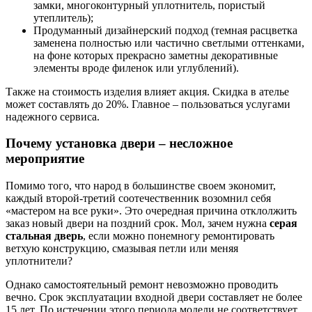
замки, многоконтурный уплотнитель, пористый
утеплитель);
Продуманный дизайнерский подход (темная расцветка
заменена полностью или частично светлыми оттенками,
на фоне которых прекрасно заметны декоративные
элементы вроде филенок или углублений).
Также на стоимость изделия влияет акция. Скидка в ателье
может составлять до 20%. Главное – пользоваться услугами
надежного сервиса.
Почему установка двери – несложное
мероприятие
Помимо того, что народ в большинстве своем экономит,
каждый второй-третий соотечественник возомнил себя
«мастером на все руки». Это очередная причина отклолжить
заказ новый двери на поздний срок. Мол, зачем нужна
серая
стальная дверь
, если можно понемногу ремонтировать
ветхую конструкцию, смазывая петли или меняя
уплотнители?
Однако самостоятельный ремонт невозможно проводить
вечно. Срок эксплуатации входной двери составляет не более
15 лет. По истечении этого периода модели не соответствует