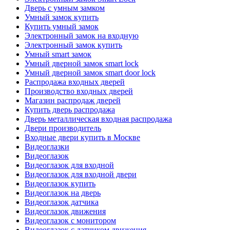
Дверь с умным замком
Умный замок купить
Купить умный замок
Электронный замок на входную
Электронный замок купить
Умный smart замок
Умный дверной замок smart lock
Умный дверной замок smart door lock
Распродажа входных дверей
Производство входных дверей
Магазин распродаж дверей
Купить дверь распродажа
Дверь металлическая входная распродажа
Двери производитель
Входные двери купить в Москве
Видеоглазки
Видеоглазок
Видеоглазок для входной
Видеоглазок для входной двери
Видеоглазок купить
Видеоглазок на дверь
Видеоглазок датчика
Видеоглазок движения
Видеоглазок с монитором
Видеоглазок с датчиком движения