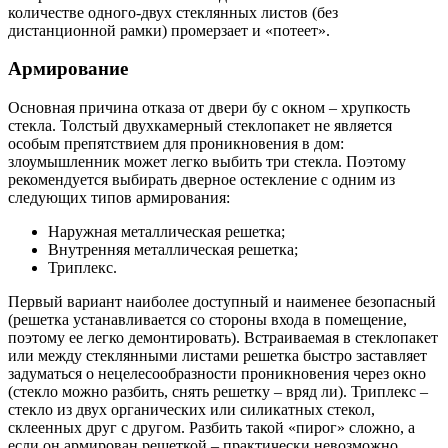
количестве одного-двух стеклянных листов (без
дистанционной рамки) промерзает и «потеет».
Армирование
Основная причина отказа от двери бу с окном – хрупкость
стекла. Толстый двухкамерный стеклопакет не является
особым препятствием для проникновения в дом:
злоумышленник может легко выбить три стекла. Поэтому
рекомендуется выбирать дверное остекление с одним из
следующих типов армирования:
Наружная металлическая решетка;
Внутренняя металлическая решетка;
Триплекс.
Первый вариант наиболее доступный и наименее безопасный
(решетка устанавливается со стороны входа в помещение,
поэтому ее легко демонтировать). Встраиваемая в стеклопакет
или между стеклянными листами решетка быстро заставляет
задуматься о нецелесообразности проникновения через окно
(стекло можно разбить, снять решетку – вряд ли). Триплекс –
стекло из двух органических или силикатных стекол,
склеенных друг с другом. Разбить такой «пирог» сложно, а
если он армирован решеткой – практически невозможно.