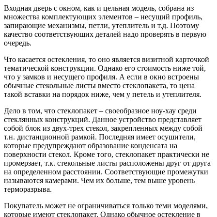
Входная дверь с окном, как и цельная модель, собрана из
множества комплектующих элементов – несущий профиль,
запирающие механизмы, петли, утеплитель и т.д. Поэтому
качество соответствующих деталей надо проверять в первую
очередь.
Что касается остекления, то оно является визитной карточкой
тематической конструкции. Однако его стоимость ниже той,
что у замков и несущего профиля. А если в окно встроены
обычные стекольные листы вместо стеклопакета, то цена
такой вставки на порядок ниже, чем у петель и утеплителя.
Дело в том, что стеклопакет – своеобразное ноу-хау среди
стеклянных конструкций. Данное устройство представляет
собой блок из двух-трех стекол, закрепленных между собой
т.н. дистанционной рамкой. Последняя имеет осушители,
которые предупреждают образование конденсата на
поверхности стекол. Кроме того, стеклопакет практически не
промерзает, т.к. стекольные листы расположены друг от друга
на определенном расстоянии. Соответствующие промежутки
называются камерами. Чем их больше, тем выше уровень
терморазрыва.
Покупатель может не ограничиваться только теми моделями,
которые имеют стеклопакет. Однако обычное остекление в