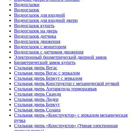
Видеоглазки
Видеоглазок
Видеоглазок для входной
Видеоглазок для входной двери
Видеоглазок купить
Видеоглазок на дверь
Видеоглазок датчика
Видеоглазок движения
Видеоглазок с монитором
Видеоглазок с датчиком движения
Электронный биометрический дверной замок
Биометрический замок купить
Стальная дверь Вегас
Стальная дверь Вегас с зеркалом
Стальная дверь Беркут с зеркалом
Стальная дверь Конструктор с механической ручкой
Стальная дверь Антарктида терморазрыв
Стальная дверь Сканди
Стальная дверь Лидер
Стальная дверь Беркут
Стальная дверь Солана
Стальная дверь «Конструктор» с зеркалом механическая
ручка
Стальная дверь «Конструктор» (Умная электронная
дверная ручка)