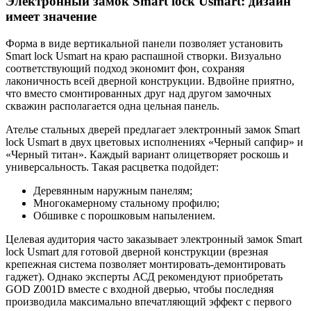
Электронный замок Smart lock Usmart: дизайн
имеет значение
Форма в виде вертикальной панели позволяет установить
Smart lock Usmart на краю распашной створки. Визуально
соответствующий подход экономит фон, сохраняя
лаконичность всей дверной конструкции. Вдвойне приятно,
что вместо смонтированных друг над другом замочных
скважин располагается одна цельная панель.
Ателье стальных дверей предлагает электронный замок Smart
lock Usmart в двух цветовых исполнениях «Черный сапфир» и
«Черный титан». Каждый вариант олицетворяет роскошь и
универсальность. Такая расцветка подойдет:
Деревянным наружным панелям;
Многокамерному стальному профилю;
Обшивке с порошковым напылением.
Целевая аудитория часто заказывает электронный замок Smart
lock Usmart для готовой дверной конструкции (врезная
крепежная система позволяет монтировать-демонтировать
гаджет). Однако эксперты АСД рекомендуют приобретать
GOD Z001D вместе с входной дверью, чтобы последняя
производила максимально впечатляющий эффект с первого