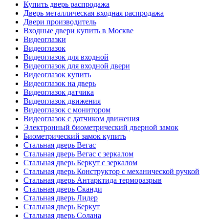
Купить дверь распродажа
Дверь металлическая входная распродажа
Двери производитель
Входные двери купить в Москве
Видеоглазки
Видеоглазок
Видеоглазок для входной
Видеоглазок для входной двери
Видеоглазок купить
Видеоглазок на дверь
Видеоглазок датчика
Видеоглазок движения
Видеоглазок с монитором
Видеоглазок с датчиком движения
Электронный биометрический дверной замок
Биометрический замок купить
Стальная дверь Вегас
Стальная дверь Вегас с зеркалом
Стальная дверь Беркут с зеркалом
Стальная дверь Конструктор с механической ручкой
Стальная дверь Антарктида терморазрыв
Стальная дверь Сканди
Стальная дверь Лидер
Стальная дверь Беркут
Стальная дверь Солана