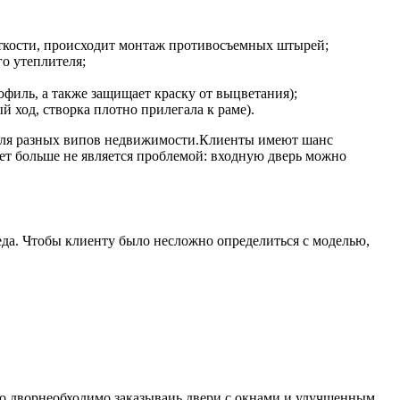
сткости, происходит монтаж противосъемных штырей;
о утеплителя;
иль, а также защищает краску от выцветания);
 ход, створка плотно прилегала к раме).
ля разных випов недвижимости.Клиенты имеют шанс
ет больше не является проблемой: входную дверь можно
еда. Чтобы клиенту было несложно определиться с моделью,
о дворнеобходимо заказываиь двери с окнами и улучшенным