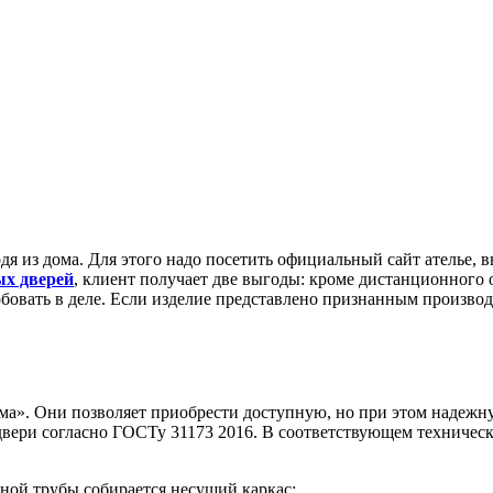
дя из дома. Для этого надо посетить официальный сайт ателье, 
ых дверей
, клиент получает две выгоды: кроме дистанционного
обовать в деле. Если изделие представлено признанным производ
мма». Они позволяет приобрести доступную, но при этом надеж
двери согласно ГОСТу 31173 2016. В соответствующем техническ
ной трубы собирается несущий каркас;