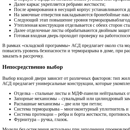
Далее каркас укрепляется ребрами жесткости;
После армирования в несущий корпус устанавливаются дв
На замочные отверстия накладываются бронебойные накл
Следующий этап повышение уровня терморазрываблагодар
Утепленная конструкция отделывается с обеих сторон с
Далее отделочные листы обрабатываются двойным защитн
Готовая входная дверь проходит проверку на работоспос
В рамках «складской программы» АСД предлагает около ста мо
повысить уровень безопасности и терморазрыва в доме, при р
заказать в рассрочку.
Непосредственно выбор
Выбор входной двери зависит от различных факторов: тип жил
АСД предлагает универсальные конструкции, которые укомпл
Отделка – стальные листы и МДФ-панели нейтральных о
Запорные механизмы – сувальдный или цилиндровый замк
Распашные механизмы – две или три петли;
Система терморазрыва – многоконтурный уплотнитель и 
Система протекции – ребра и борта жесткости, противо
Фурнитура – ручка, глазок.
Модели без остекления актуальны при заполнении проемовлюб