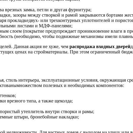
а врезных замка, петли и другая фурнитура;
адки, зазоры между створкой и рамой закрываются бортами же
я прокладкедвух- или трехконтурных уплотнителей и пористог
тальными листами и МДФ-панелями;
ым слоем (покрытие предупреждает проникновение влаги в проф
обность (необходимо, чтобы подвижные механизмы имели плавный
делей. Данная акция не хуже, чем
распродажа входных дверей
д
астущих ценах на стройматериалы. При этом ограниченный бюдж
ья, стиль интерьера, эксплуатационные условия, окружающая ср
ектованымножеством полезных и необходимых компонентов:
ттенков;
и врезного типа, а также щеколда;
пористый утеплитель внутри створки и рамы;
съемные штыри, бронебойные накладки;
ой недвижимости. Для частных домов с выходом на улицу или в