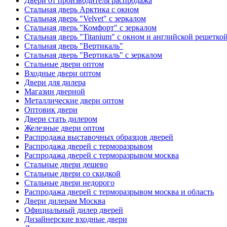
Двери от производителя распродажа
Стальная дверь Арктика с окном
Стальная дверь "Velvet" с зеркалом
Стальная дверь "Комфорт" с зеркалом
Стальная дверь "Titanium" с окном и английской решетко
Стальная дверь "Вертикаль"
Стальная дверь "Вертикаль" с зеркалом
Стальные двери оптом
Входные двери оптом
Двери для дилера
Магазин дверной
Металлические двери оптом
Оптовик двери
Двери стать дилером
Железные двери оптом
Распродажа выставочных образцов дверей
Распродажа дверей с терморазрывом
Распродажа дверей с терморазрывом москва
Стальные двери дешево
Стальные двери со скидкой
Стальные двери недорого
Распродажа дверей с терморазрывом москва и область
Двери дилерам Москва
Официальный дилер дверей
Дизайнерские входные двери