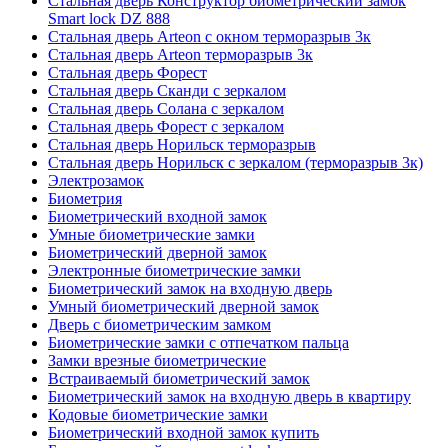
Стальная дверь Конструктор биометрический замок
Smart lock DZ 888
Стальная дверь Arteon с окном терморазрыв 3к
Стальная дверь Arteon терморазрыв 3к
Стальная дверь Форест
Стальная дверь Сканди с зеркалом
Стальная дверь Солана с зеркалом
Стальная дверь Форест с зеркалом
Стальная дверь Норильск терморазрыв
Стальная дверь Норильск с зеркалом (терморазрыв 3к)
Электрозамок
Биометрия
Биометрический входной замок
Умные биометрические замки
Биометрический дверной замок
Электронные биометрические замки
Биометрический замок на входную дверь
Умный биометрический дверной замок
Дверь с биометрическим замком
Биометрические замки с отпечатком пальца
Замки врезные биометрические
Встраиваемый биометрический замок
Биометрический замок на входную дверь в квартиру
Кодовые биометрические замки
Биометрический входной замок купить