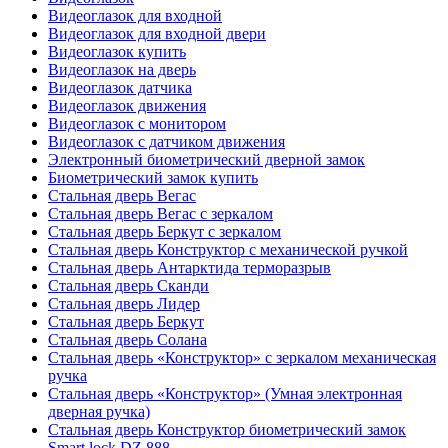
Видеоглазок для входной
Видеоглазок для входной двери
Видеоглазок купить
Видеоглазок на дверь
Видеоглазок датчика
Видеоглазок движения
Видеоглазок с монитором
Видеоглазок с датчиком движения
Электронный биометрический дверной замок
Биометрический замок купить
Стальная дверь Вегас
Стальная дверь Вегас с зеркалом
Стальная дверь Беркут с зеркалом
Стальная дверь Конструктор с механической ручкой
Стальная дверь Антарктида терморазрыв
Стальная дверь Сканди
Стальная дверь Лидер
Стальная дверь Беркут
Стальная дверь Солана
Стальная дверь «Конструктор» с зеркалом механическая
ручка
Стальная дверь «Конструктор» (Умная электронная
дверная ручка)
Стальная дверь Конструктор биометрический замок
Smart lock DZ 888