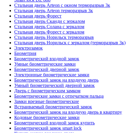
Стальная дверь Arteon с окном терморазрыв 3к
Стальная дверь Arteon терморазрыв 3к
Стальная дверь Форест
Стальная дверь Сканди с зеркалом
Стальная дверь Солана с зеркалом
Стальная дверь Форест с зеркалом
Стальная дверь Норильск терморазрыв
Стальная дверь Норильск с зеркалом (терморазрыв 3к)
Электрозамок
Биометрия
Биометрический входной замок
Умные биометрические замки
Биометрический дверной замок
Электронные биометрические замки
Биометрический замок на входную дверь
Умный биометрический дверной замок
Дверь с биометрическим замком
Биометрические замки с отпечатком пальца
Замки врезные биометрические
Встраиваемый биометрический замок
Биометрический замок на входную дверь в квартиру
Кодовые биометрические замки
Биометрический входной замок купить
Биометрический замок smart lock