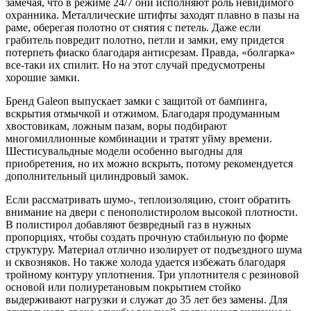
замечая, что в режиме 24/7 они исполняют роль невидимого
охранника. Металлические штифты заходят плавно в пазы на
раме, оберегая полотно от снятия с петель. Даже если
грабитель повредит полотно, петли и замки, ему придется
потерпеть фиаско благодаря антисрезам. Правда, «болгарка»
все-таки их спилит. Но на этот случай предусмотрены
хорошие замки.
Бренд Galeon выпускает замки с защитой от бампинга,
вскрытия отмычкой и отжимом. Благодаря продуманным
хвостовикам, ложным пазам, воры подбирают
многомиллионные комбинации и тратят уйму времени.
Шестисувальдные модели особенно выгодны для
приобретения, но их можно вскрыть, потому рекомендуется
дополнительный цилиндровый замок.
Если рассматривать шумо-, теплоизоляцию, стоит обратить
внимание на двери с пенополистиролом высокой плотности.
В полистирол добавляют безвредный газ в нужных
пропорциях, чтобы создать прочную стабильную по форме
структуру. Материал отлично изолирует от подъездного шума
и сквозняков. Но также холода удается избежать благодаря
тройному контуру уплотнения. Три уплотнителя с резиновой
основой или полиуретановым покрытием стойко
выдерживают нагрузки и служат до 35 лет без замены. Для