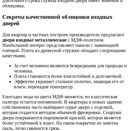
длительного срока службы входной двери имеет значение и
облицовка.
Секреты качественной облицовки входных
дверей
Для квартир и частных построек производители предлагают
двери входные металлические
с МДФ-полотном.
Наибольший интерес представляют панели с ламинацией
пленкой. Плита из древесной стружки обладает следующими
качествами.
За счет меламина являются безвредными для природы и
человека.
Плита становится более влагостойкой и долговечной.
Эффектно украшает стальное полотно, защищая его от
влаги, перепадов температур.
Ежегодно мода на цвета МДФ меняется, но классическая
палитра остается неизменной. В квартиры в новых зданиях
собственники часто выбирают серые двери с отделкой,
которая создается методом объемной фрезеровки. Снаружи
двери покрываются порошковой краской, которая является
более устойчивой к влаге. На таком покрытии не заметна
пыль, легко смывается грязь.