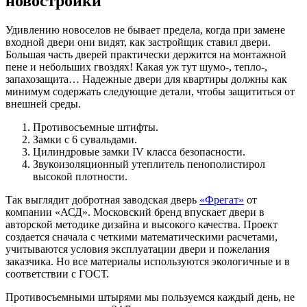
новостройки
Удивлению новоселов не бывает предела, когда при замене
входной двери они видят, как застройщик ставил двери.
Большая часть дверей практически держится на монтажной
пене и небольших гвоздях! Какая уж тут шумо-, тепло-,
запахозащита… Надежные двери для квартиры должны как
минимум содержать следующие детали, чтобы защититься от
внешней среды.
Противосъемные штифты.
Замки с 6 сувальдами.
Цилиндровые замки IV класса безопасности.
Звукоизоляционный утеплитель пенополистирол
высокой плотности.
Так выглядит добротная заводская дверь
«Фрегат»
от
компании «АСД». Московский бренд впускает двери в
авторской методике дизайна и высокого качества. Проект
создается сначала с четкими математическими расчетами,
учитываются условия эксплуатации двери и пожелания
заказчика. Но все материалы используются экологичные и в
соответствии с ГОСТ.
Противосъемными штырями мы пользуемся каждый день, не