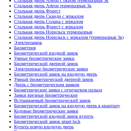
Стальная дверь Arteon с окном терморазрыв 3к
Стальная дверь Arteon терморазрыв 3к
Стальная дверь Форест
Стальная дверь Сканди с зеркалом
Стальная дверь Солана с зеркалом
Стальная дверь Форест с зеркалом
Стальная дверь Норильск терморазрыв
Стальная дверь Норильск с зеркалом (терморазрыв 3к)
Электрозамок
Биометрия
Биометрический входной замок
Умные биометрические замки
Биометрический дверной замок
Электронные биометрические замки
Биометрический замок на входную дверь
Умный биометрический дверной замок
Дверь с биометрическим замком
Биометрические замки с отпечатком пальца
Замки врезные биометрические
Встраиваемый биометрический замок
Биометрический замок на входную дверь в квартиру
Кодовые биометрические замки
Биометрический входной замок купить
Биометрический замок smart lock
Купить новую входную дверь