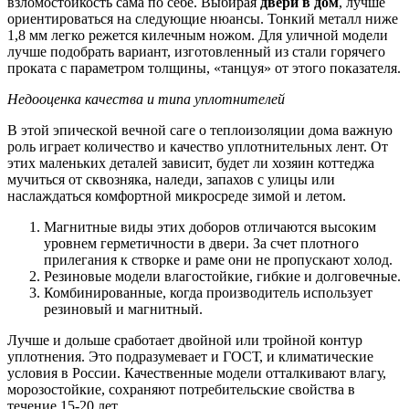
взломостойкость сама по себе. Выбирая
двери в дом
, лучше
ориентироваться на следующие нюансы. Тонкий металл ниже
1,8 мм легко режется килечным ножом. Для уличной модели
лучше подобрать вариант, изготовленный из стали горячего
проката с параметром толщины, «танцуя» от этого показателя.
Недооценка качества и типа уплотнителей
В этой эпической вечной саге о теплоизоляции дома важную
роль играет количество и качество уплотнительных лент. От
этих маленьких деталей зависит, будет ли хозяин коттеджа
мучиться от сквозняка, наледи, запахов с улицы или
наслаждаться комфортной микросреде зимой и летом.
Магнитные виды этих доборов отличаются высоким
уровнем герметичности в двери. За счет плотного
прилегания к створке и раме они не пропускают холод.
Резиновые модели влагостойкие, гибкие и долговечные.
Комбинированные, когда производитель использует
резиновый и магнитный.
Лучше и дольше сработает двойной или тройной контур
уплотнения. Это подразумевает и ГОСТ, и климатические
условия в России. Качественные модели отталкивают влагу,
морозостойкие, сохраняют потребительские свойства в
течение 15-20 лет.