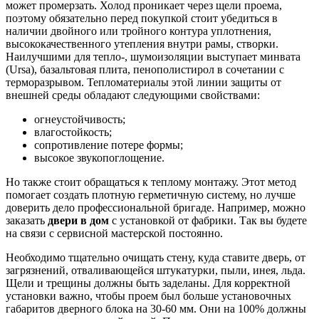
может промерзать. Холод проникает через щели проема,
поэтому обязательно перед покупкой стоит убедиться в
наличии двойного или тройного контура уплотнения,
высококачественного утепления внутри рамы, створки.
Наилучшими для тепло-, шумоизоляции выступает минвата
(Ursa), базальтовая плита, пенополистирол в сочетании с
терморазрывом. Тепломатериалы этой линии защиты от
внешней среды обладают следующими свойствами:
огнеустойчивость;
влагостойкость;
сопротивление потере формы;
высокое звукопоглощение.
Но также стоит обращаться к теплому монтажу. Этот метод
помогает создать плотную герметичную систему, но лучше
доверить дело профессиональной бригаде. Например, можно
заказать
двери в дом
с установкой от фабрики. Так вы будете
на связи с сервисной мастерской постоянно.
Необходимо тщательно очищать стену, куда ставите дверь, от
загрязнений, отваливающейся штукатурки, пыли, инея, льда.
Щели и трещины должны быть заделаны. Для корректной
установки важно, чтобы проем был больше установочных
габаритов дверного блока на 30-60 мм. Они на 100% должны