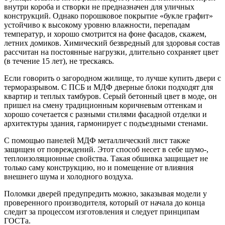
внутри короба и створки не предназначен для уличных
конструкций. Однако порошковое покрытие «букле графит»
устойчиво к высокому уровню влажности, перепадам
температур, и хорошо смотрится на фоне фасадов, скажем,
летних домиков. Химический безвредный для здоровья состав
рассчитан на постоянные нагрузки, длительно сохраняет цвет
(в течение 15 лет), не трескаясь.
Если говорить о загородном жилище, то лучше купить двери с
терморазрывом. С ПСБ и МДФ дверные блоки подходят для
квартир и теплых тамбуров. Серый бетонный цвет в моде, он
пришел на смену традиционным коричневым оттенкам и
хорошо сочетается с разными стилями фасадной отделки и
архитектуры здания, гармонирует с подъездными стенами.
С помощью панелей МДФ металлический лист также
защищен от повреждений. Этот способ несет в себе шумо-,
теплоизоляционные свойства. Такая обшивка защищает не
только саму конструкцию, но и помещение от влияния
внешнего шума и холодного воздуха.
Поломки дверей предупредить можно, заказывая модели у
проверенного производителя, который от начала до конца
следит за процессом изготовления и следует принципам
ГОСТа.