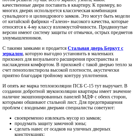
качественные двери поставить в квартиру. К примеру, во
многих дверях используется классическая комбинация
сувальдного и цилиндрового замков. Это могут быть модели
от китайской фабрики «Галеон» высокого качества, которые
относятся к 4-му классу взломоустойчивости. Продвинутые
версии имеют систему защиты от отмычки, острых предметов
злоумышленников.
С такими замками и продается
Стальная дверь Беркут с
зеркалом
, которую выгодно установить в маленьких
прихожих для визуального расширения пространства и
наслаждения комфортом. В прихожей с такой дверью тепло за
счет пенополистирола высокой плотности, акустически
приятно благодаря тройному контуру уплотнения.
И опять же марка теплоизоляции ПСБ С-15 тут выручает. В
создании добротной звукоизоляции квартиры имеет значение
наличие экошпонированных панелей МДФ с обеих сторон,
которыми обшивают стальной лист. Для предотвращения
проблем с входными дверьми специалисты советуют:
своевременно извлекать мусор из замков;
продумать защиту замочной зоны;
сделать навес от осадков на уличных дверных
конструкциях;