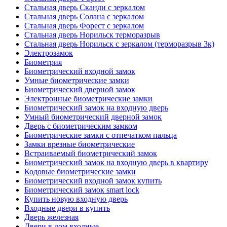
Стальная дверь Сканди с зеркалом
Стальная дверь Солана с зеркалом
Стальная дверь Форест с зеркалом
Стальная дверь Норильск терморазрыв
Стальная дверь Норильск с зеркалом (терморазрыв 3к)
Электрозамок
Биометрия
Биометрический входной замок
Умные биометрические замки
Биометрический дверной замок
Электронные биометрические замки
Биометрический замок на входную дверь
Умный биометрический дверной замок
Дверь с биометрическим замком
Биометрические замки с отпечатком пальца
Замки врезные биометрические
Встраиваемый биометрический замок
Биометрический замок на входную дверь в квартиру
Кодовые биометрические замки
Биометрический входной замок купить
Биометрический замок smart lock
Купить новую входную дверь
Входные двери в купить
Дверь железная
Двери в дом входные