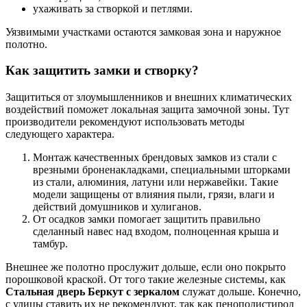
ухаживать за створкой и петлями.
Уязвимыми участками остаются замковая зона и наружное
полотно.
Как защитить замки и створку?
Защититься от злоумышленников и внешних климатических
воздействий поможет локальная защита замочной зоны. Тут
производители рекомендуют использовать методы
следующего характера.
Монтаж качественных брендовых замков из стали с
врезными броненакладками, специальными шторками
из стали, алюминия, латуни или нержавейки. Такие
модели защищены от влияния пыли, грязи, влаги и
действий домушников и хулиганов.
От осадков замки помогает защитить правильно
сделанный навес над входом, полноценная крыша и
тамбур.
Внешнее же полотно прослужит дольше, если оно покрыто
порошковой краской. От того такие железные системы, как
Стальная дверь Беркут с зеркалом
служат дольше. Конечно,
с улицы ставить их не рекомендуют, так как пенополистирол