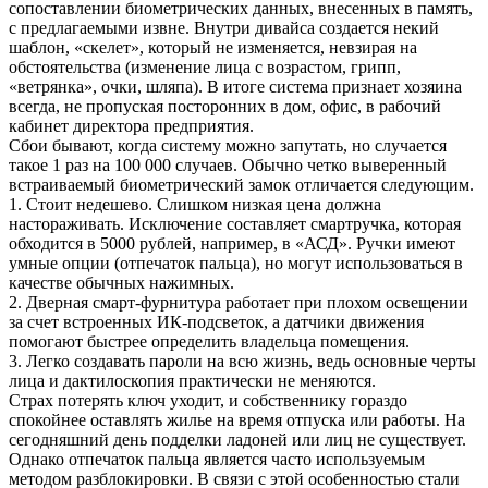
сопоставлении биометрических данных, внесенных в память,
с предлагаемыми извне. Внутри дивайса создается некий
шаблон, «скелет», который не изменяется, невзирая на
обстоятельства (изменение лица с возрастом, грипп,
«ветрянка», очки, шляпа). В итоге система признает хозяина
всегда, не пропуская посторонних в дом, офис, в рабочий
кабинет директора предприятия.
Сбои бывают, когда систему можно запутать, но случается
такое 1 раз на 100 000 случаев. Обычно четко выверенный
встраиваемый биометрический замок отличается следующим.
1. Стоит недешево. Слишком низкая цена должна
настораживать. Исключение составляет смартручка, которая
обходится в 5000 рублей, например, в «АСД». Ручки имеют
умные опции (отпечаток пальца), но могут использоваться в
качестве обычных нажимных.
2. Дверная смарт-фурнитура работает при плохом освещении
за счет встроенных ИК-подсветок, а датчики движения
помогают быстрее определить владельца помещения.
3. Легко создавать пароли на всю жизнь, ведь основные черты
лица и дактилоскопия практически не меняются.
Страх потерять ключ уходит, и собственнику гораздо
спокойнее оставлять жилье на время отпуска или работы. На
сегодняшний день подделки ладоней или лиц не существует.
Однако отпечаток пальца является часто используемым
методом разблокировки. В связи с этой особенностью стали