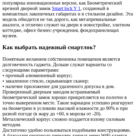
популярны инновационные версии, как Биометрический
врезной дверной замок
Smart lock Y 1
, созданный в
компактных лаконичных габаритах и в стильном дизайне. Эта
модель обходится не так дорого, как мегапремиальные
аналоги, и отлично служит на двери в новостройке, элитном
коттедже, офисе бизнес-учреждения, фондохранилищах
музеев.
Как выбрать надежный смартлок?
Понятным желанием собственника помещения является
долговечность гаджета. Дольше служат варианты со
следующими параметрами:
• прочный алюминиевый корпус;
• закаленное стекло, скрывающее сканер;
• наличие приложение для удаленного допуска в дом.
Проверенный дверным заводом встраиваемый
биометрический замок хорошо прикрепляется на полотно в
точно выверенном месте. Такие вариации успешно реагируют
на биометрию в условиях высокой влажности до 90% и при
разной погоде (в жару до +60, в морозы от -20).
Металлический корпус сложно поддается взлому силовым
методом.
Достаточно удобно пользоваться подобными конструкциями.
А благодаря протоколу передачи данных через WiFi удается