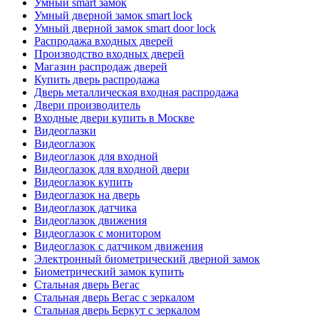
Умный smart замок
Умный дверной замок smart lock
Умный дверной замок smart door lock
Распродажа входных дверей
Производство входных дверей
Магазин распродаж дверей
Купить дверь распродажа
Дверь металлическая входная распродажа
Двери производитель
Входные двери купить в Москве
Видеоглазки
Видеоглазок
Видеоглазок для входной
Видеоглазок для входной двери
Видеоглазок купить
Видеоглазок на дверь
Видеоглазок датчика
Видеоглазок движения
Видеоглазок с монитором
Видеоглазок с датчиком движения
Электронный биометрический дверной замок
Биометрический замок купить
Стальная дверь Вегас
Стальная дверь Вегас с зеркалом
Стальная дверь Беркут с зеркалом