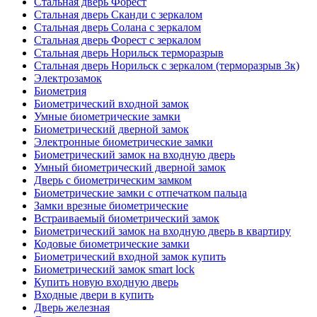
Стальная дверь Форест
Стальная дверь Сканди с зеркалом
Стальная дверь Солана с зеркалом
Стальная дверь Форест с зеркалом
Стальная дверь Норильск терморазрыв
Стальная дверь Норильск с зеркалом (терморазрыв 3к)
Электрозамок
Биометрия
Биометрический входной замок
Умные биометрические замки
Биометрический дверной замок
Электронные биометрические замки
Биометрический замок на входную дверь
Умный биометрический дверной замок
Дверь с биометрическим замком
Биометрические замки с отпечатком пальца
Замки врезные биометрические
Встраиваемый биометрический замок
Биометрический замок на входную дверь в квартиру
Кодовые биометрические замки
Биометрический входной замок купить
Биометрический замок smart lock
Купить новую входную дверь
Входные двери в купить
Дверь железная