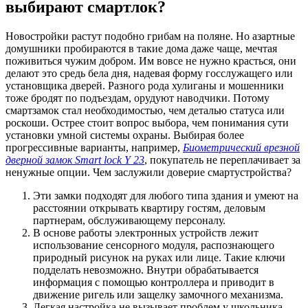
выбирают смартлок?
Новостройки растут подобно грибам на поляне. Но азартные
домушники пробираются в такие дома даже чаще, мечтая
поживиться чужим добром. Им вовсе не нужно красться, они
делают это средь бела дня, надевая форму госслужащего или
установщика дверей. Разного рода хулиганы и мошенники
тоже бродят по подъездам, орудуют наводчики. Потому
смартзамок стал необходимостью, чем деталью статуса или
роскоши. Острее стоит вопрос выбора, чем понимания сути
установки умной системы охраны. Выбирая более
прогрессивные варианты, например,
Биометрический врезной
дверной замок Smart lock Y 23
, покупатель не переплачивает за
ненужные опции. Чем заслужили доверие смартустройства?
Эти замки подходят для любого типа здания и умеют на
расстоянии открывать квартиру гостям, деловым
партнерам, обслуживающему персоналу.
В основе работы электронных устройств лежит
использование сенсорного модуля, распознающего
природный рисунок на руках или лице. Такие ключи
подделать невозможно. Внутри обрабатывается
информация с помощью контроллера и приводит в
движение ригель или защелку замочного механизма.
Легкая настройка не вызывает проблем у школьника