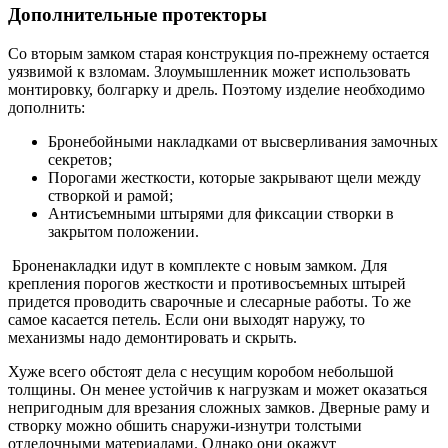
Дополнительные протекторы
Со вторым замком старая конструкция по-прежнему остается
уязвимой к взломам. Злоумышленник может использовать
монтировку, болгарку и дрель. Поэтому изделие необходимо
дополнить:
Бронебойными накладками от высверливания замочных
секретов;
Порогами жесткости, которые закрывают щели между
створкой и рамой;
Антисъемными штырями для фиксации створки в
закрытом положении.
Броненакладки идут в комплекте с новым замком. Для
крепления порогов жесткости и противосъемных штырей
придется проводить сварочные и слесарные работы. То же
самое касается петель. Если они выходят наружу, то
механизмы надо демонтировать и скрыть.
Хуже всего обстоят дела с несущим коробом небольшой
толщины. Он менее устойчив к нагрузкам и может оказаться
непригодным для врезания сложных замков. Дверные раму и
створку можно обшить снаружи-изнутри толстыми
отделочными материалами. Однако они окажут