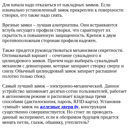
Для начала надо отказаться от накладных замков. Если
изначально установленный замок прикреплен к поверхности
створки, его также надо снять.
Врезные замки – лучшая альтернатива. Они встраиваются
вглубь несущего профиля створки, что гарантирует их
скрытость и повышенную защищенность. Крепеж к двум
противоположным сторонам профиля надежен.
Также придется руководствоваться механизмом секретности.
Оптимальный вариант – сочетание сувальдного и
цилиндрового замков. Причем надо выбирать сувальдный
механизм с девиаторами, которые запирают створку сверху и
снизу. Обычный цилиндровый замок запирает распашное
полотно только сбоку.
Самый лучший замок – электронно-механический. Данное
устройство запоминает десятки-сотни пользователей, работает
в автономном режиме и распознает владельца тремя
способами (дактилоскопия, пароль, RFID-карта). Установив
«умный» замок на
железные двери бу
, конструкция
существенно совершенствуется. Но стоит ли проводить
данный эксперимент, если в обозримом будущем придется
менять петли, глазок, обшивку, утеплитель?