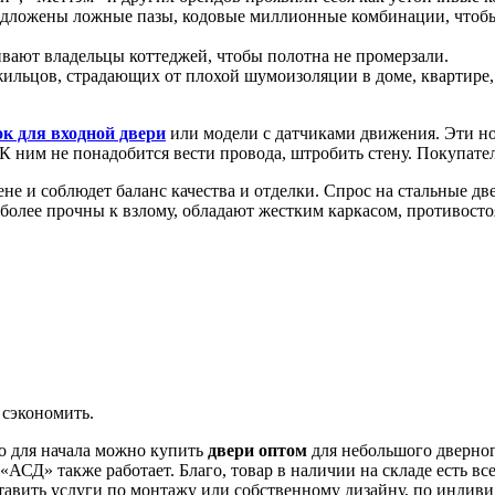
едложены ложные пазы, кодовые миллионные комбинации, чтобы
вают владельцы коттеджей, чтобы полотна не промерзали.
ильцов, страдающих от плохой шумоизоляции в доме, квартире, и
ок для входной двери
или модели с датчиками движения. Эти н
ним не понадобится вести провода, штробить стену. Покупатель 
ене и соблюдет баланс качества и отделки. Спрос на стальные дв
ии более прочны к взлому, обладают жестким каркасом, противо
 сэкономить.
Но для начала можно купить
двери оптом
для небольшого дверног
АСД» также работает. Благо, товар в наличии на складе есть все
тавить услуги по монтажу или собственному дизайну, по индив