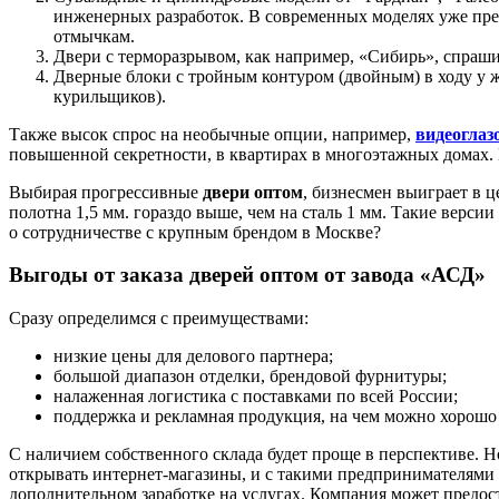
инженерных разработок. В современных моделях уже пр
отмычкам.
Двери с терморазрывом, как например, «Сибирь», спраши
Дверные блоки с тройным контуром (двойным) в ходу у ж
курильщиков).
Также высок спрос на необычные опции, например,
видеоглаз
повышенной секретности, в квартирах в многоэтажных домах. К 
Выбирая прогрессивные
двери оптом
, бизнесмен выиграет в ц
полотна 1,5 мм. гораздо выше, чем на сталь 1 мм. Такие верс
о сотрудничестве с крупным брендом в Москве?
Выгоды от заказа дверей оптом от завода «АСД»
Сразу определимся с преимуществами:
низкие цены для делового партнера;
большой диапазон отделки, брендовой фурнитуры;
налаженная логистика с поставками по всей России;
поддержка и рекламная продукция, на чем можно хорошо
С наличием собственного склада будет проще в перспективе. 
открывать интернет-магазины, и с такими предпринимателями «
дополнительном заработке на услугах. Компания может предос