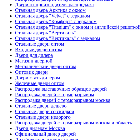
Двери от производителя распродажа
Стальная дверь Арктика с окном
Стальная дверь "Velvet" с зеркалом
Стальная дверь "Комфорт" с зеркалом
Стальная дверь "Titanium" с окном и английской решетко
Стальная дверь "Вертикаль"
Стальная дверь "Вертикаль" с зеркалом
Стальные двери оптом
Входные двери оптом
Двери для дилера
Магазин дверной
Металлические двери оптом
Оптовик двери
Двери стать дилером
Железные двери оптом
Распродажа выставочных образцов дверей
Распродажа дверей с терморазрывом
Распродажа дверей с терморазрывом москва
Стальные двери дешево
Стальные двери со скидкой
Стальные двери недорого
Распродажа дверей с терморазрывом москва и область
Двери дилерам Москва
Официальный дилер дверей
Дизайнерские входные двери