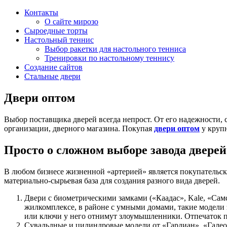
Контакты
О сайте мирозо
Сыроедные торты
Настольный теннис
Выбор ракетки для настольного тенниса
Тренировки по настольному теннису
Создание сайтов
Стальные двери
Двери оптом
Выбор поставщика дверей всегда непрост. От его надежности, 
организации, дверного магазина. Покупая
двери оптом
у крупн
Просто о сложном выборе завода дверей
В любом бизнесе жизненной «артерией» является покупательск
материально-сырьевая база для создания разного вида дверей.
Двери с биометрическими замками («Каадас», Kale, «Сам
жилкомплексе, в районе с умными домами, такие модели з
или ключи у него отнимут злоумышленники. Отпечаток па
Сувальдные и цилиндровые модели от «Гардиан», «Галео