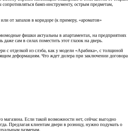
 сопротивляться бамп-инструменту, острым предметам,
ли от запахов в коридоре (к примеру, «ароматов»
овомодные фишки актуальны в апартаментах, на предприятиях
даже сам в силах поместить этот глазок на дверь.
ери с отделкой из слэба, как у модели «Арабика», с толщиной
стоящим деформациям. Что ждет дилера при заключении договора
о магазина. Если такой возможности нет, сейчас выгодно
гда. Предлагая клиентам двери в розницу, нужно подумать о
идуальным размерам.