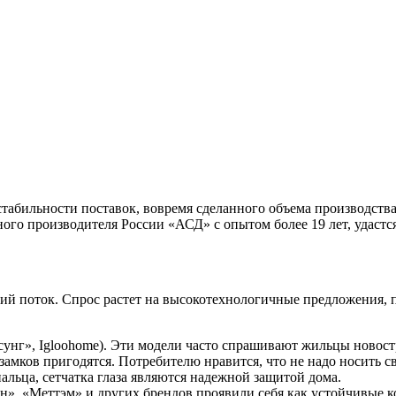
стабильности поставок, вовремя сделанного объема производства
ого производителя России «АСД» с опытом более 19 лет, удастс
ий поток. Спрос растет на высокотехнологичные предложения, 
сунг», Igloohome). Эти модели часто спрашивают жильцы новост
амков пригодятся. Потребителю нравится, что не надо носить св
льца, сетчатка глаза являются надежной защитой дома.
н», «Меттэм» и других брендов проявили себя как устойчивые к