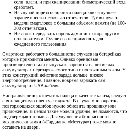
соли, влаги, и при сканировании биометрический вход
сработает.
На случай пореза основного пальца-ключа лучшее
заранее внести несколько отпечатков. Тут выручают
модели смартлоков с большим объемом памяти (на 100-
300 отпечатков).
Не стоит передавать пароль администратора другим
пользователям. Лучше его не применять для
ежедневного пользования.
Смартлоки работают в большинстве случаев на батарейках,
которые приходится менять. Однако брендовые
производители стали выпускать варианты на литиевых
аккумуляторах перезаряжаемого типа с постоянным током. У
этих конструкций действие заряда дольше, низкое
энергопотребление. Главное, вовремя заряжать сам
аккумулятор от USB-кабеля.
Настраивая лицо, отпечаток пальца в качестве ключа, следует
снять защитную пленку с гаджета. В случае многократно
повторяющихся ошибок нужно обновить прошивку или
приложение. В целом такие модели удобны, не ломаются, что
подтверждают отзывы. Для улучшения безопасности
механически замки («Гардиан», «Моттура») тоже можно
оставить на двери.