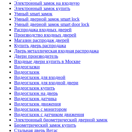
Электронный замок на входную
Электронный замок купить
Умный smart замок
Умный дверной замок smart lock
Умный дверной замок smart door lock
Распродажа входных дверей
Производство входных дверей
Магазин распродаж дверей
Купить дверь распродажа
Дверь металлическая входная распродажа
Двери производитель
Входные двери купить в Москве
Видеоглазки
Видеоглазок
Видеоглазок для входной
Видеоглазок для входной двери
Видеоглазок купить
Видеоглазок на дверь
Видеоглазок датчика
Видеоглазок движения
Видеоглазок с монитором
Видеоглазок с датчиком движения
Электронный биометрический дверной замок
Биометрический замок купить
Стальная дверь Вегас