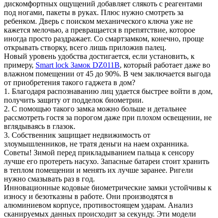
дискомфортных ощущений добавляет слякоть с реагентами
под ногами, пакеты в руках. Плюс нужно смотреть за
ребенком. Дверь с поиском механического ключа уже не
кажется мелочью, а превращается в препятствие, которое
иногда просто раздражает. Со смартзамком, конечно, проще
открывать створку, всего лишь приложив палец.
Новый уровень удобства достигается, если установить, к
примеру,
Smart lock Замок DZ011B
, который работает даже во
влажном помещении от 45 до 90%. В чем заключается выгода
от приобретения такого гаджета в дом?
1. Благодаря распознаванию лиц удается быстрее войти в дом,
получить защиту от подделок биометрии.
2. С помощью такого замка можно больше и детальнее
рассмотреть гостя за порогом даже при плохом освещении, не
вглядываясь в глазок.
3. Собственник защищает недвижимость от
злоумышленников, не тратя деньги на наем охранника.
Советы! Зимой перед прикладыванием пальца к сенсору
лучше его протереть насухо. Запасные батареи стоит хранить
в теплом помещении и менять их лучше заранее. Ригели
нужно смазывать раз в год.
Инновационные кодовые биометрические замки устойчивы к
износу и безотказны в работе. Они производятся в
алюминиевом корпусе, противостоящем ударам. Анализ
сканируемых данных происходит за секунду. Эти модели