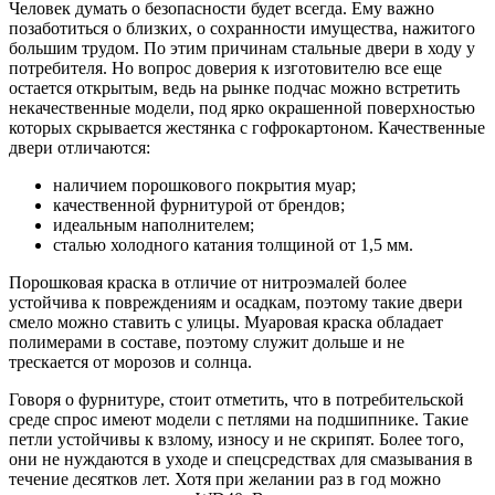
Человек думать о безопасности будет всегда. Ему важно
позаботиться о близких, о сохранности имущества, нажитого
большим трудом. По этим причинам стальные двери в ходу у
потребителя. Но вопрос доверия к изготовителю все еще
остается открытым, ведь на рынке подчас можно встретить
некачественные модели, под ярко окрашенной поверхностью
которых скрывается жестянка с гофрокартоном. Качественные
двери отличаются:
наличием порошкового покрытия муар;
качественной фурнитурой от брендов;
идеальным наполнителем;
сталью холодного катания толщиной от 1,5 мм.
Порошковая краска в отличие от нитроэмалей более
устойчива к повреждениям и осадкам, поэтому такие двери
смело можно ставить с улицы. Муаровая краска обладает
полимерами в составе, поэтому служит дольше и не
трескается от морозов и солнца.
Говоря о фурнитуре, стоит отметить, что в потребительской
среде спрос имеют модели с петлями на подшипнике. Такие
петли устойчивы к взлому, износу и не скрипят. Более того,
они не нуждаются в уходе и спецсредствах для смазывания в
течение десятков лет. Хотя при желании раз в год можно