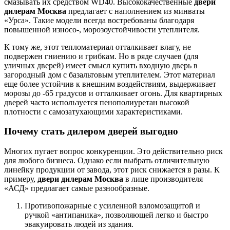
смазывать их средством WD40. Высококачественные
двери
дилерам Москва
предлагает с наполнением из минваты
«Урса». Такие модели всегда востребованы благодаря
повышенной износо-, морозоустойчивости утеплителя.
К тому же, этот тепломатериал отталкивает влагу, не
подвержен гниению и грибкам. Но в ряде случаев (для
уличных дверей) имеет смысл купить входную дверь в
загородный дом с базальтовым утеплителем. Этот материал
еще более устойчив к внешним воздействиям, выдерживает
морозы до -65 градусов и отталкивает огонь. Для квартирных
дверей часто используется пенополиуретан высокой
плотности с самозатухающими характеристиками.
Почему стать дилером дверей выгодно
Многих пугает вопрос конкуренции. Это действительно риск
для любого бизнеса. Однако если выбрать отличительную
линейку продукции от завода, этот риск снижается в разы. К
примеру,
двери дилерам Москва
в лице производителя
«АСД» предлагает самые разнообразные.
Противопожарные с усиленной взломозащитой и
ручкой «антипаника», позволяющей легко и быстро
эвакуировать людей из здания.