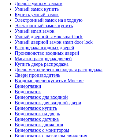
Дверь с умным замком
Умный замок купить
Купить умный замок
Электронный замок на входную
Электронный замок купить
Умный smart замок
Умный дверной замок smart lock
Умный дверной замок smart door lock
Распродажа входных дверей
Производство входных дверей
Магазин распродаж дверей
Купить дверь распродажа
Дверь металлическая входная распродажа
Двери производитель
Входные двери купить в Москве
Видеоглазки
Видеоглазок
Видеоглазок для входной
Видеоглазок для входной двери
Видеоглазок купить
Видеоглазок на дверь
Видеоглазок датчика
Видеоглазок движения
Видеоглазок с монитором
Видеоглазок с датчиком движения