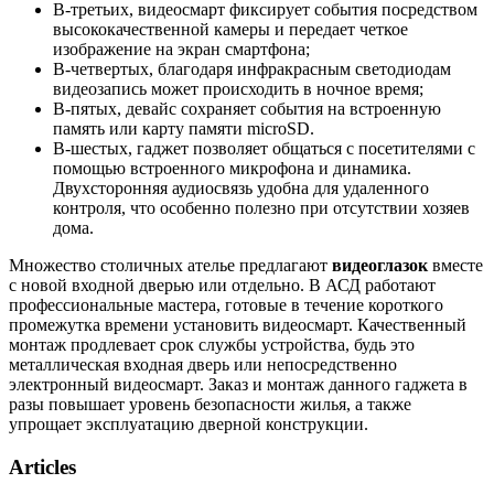
В-третьих, видеосмарт фиксирует события посредством
высококачественной камеры и передает четкое
изображение на экран смартфона;
В-четвертых, благодаря инфракрасным светодиодам
видеозапись может происходить в ночное время;
В-пятых, девайс сохраняет события на встроенную
память или карту памяти microSD.
В-шестых, гаджет позволяет общаться с посетителями с
помощью встроенного микрофона и динамика.
Двухсторонняя аудиосвязь удобна для удаленного
контроля, что особенно полезно при отсутствии хозяев
дома.
Множество столичных ателье предлагают
видеоглазок
вместе
с новой входной дверью или отдельно. В АСД работают
профессиональные мастера, готовые в течение короткого
промежутка времени установить видеосмарт. Качественный
монтаж продлевает срок службы устройства, будь это
металлическая входная дверь или непосредственно
электронный видеосмарт. Заказ и монтаж данного гаджета в
разы повышает уровень безопасности жилья, а также
упрощает эксплуатацию дверной конструкции.
Articles