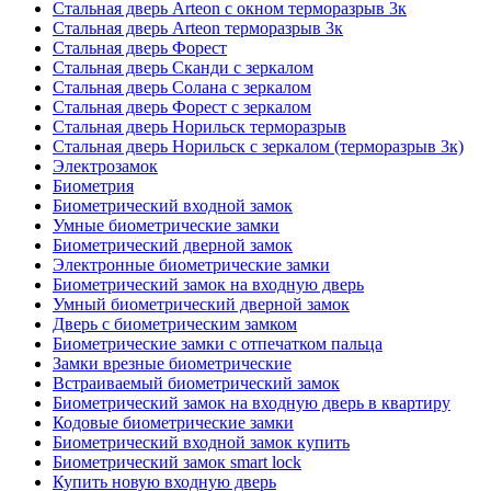
Стальная дверь Arteon с окном терморазрыв 3к
Стальная дверь Arteon терморазрыв 3к
Стальная дверь Форест
Стальная дверь Сканди с зеркалом
Стальная дверь Солана с зеркалом
Стальная дверь Форест с зеркалом
Стальная дверь Норильск терморазрыв
Стальная дверь Норильск с зеркалом (терморазрыв 3к)
Электрозамок
Биометрия
Биометрический входной замок
Умные биометрические замки
Биометрический дверной замок
Электронные биометрические замки
Биометрический замок на входную дверь
Умный биометрический дверной замок
Дверь с биометрическим замком
Биометрические замки с отпечатком пальца
Замки врезные биометрические
Встраиваемый биометрический замок
Биометрический замок на входную дверь в квартиру
Кодовые биометрические замки
Биометрический входной замок купить
Биометрический замок smart lock
Купить новую входную дверь