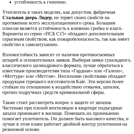
устойчивость к гниению.
Утеплитель в таких моделях, как допустим, фабричная
Стальная дверь Лидер
, не теряет своих свойств на
протяжении всего эксплуатационного срока. Большим
плюсом является устойчивость к влиянию грибка и влаги.
Варианты из серии «ПСБ С15» обладают дополнительным
серьезным свойством, как пожаробезопасность, так как имеет
свойство к самозатуханию.
Взломостойкость зависит от наличия противосъемных
штырей и основательных замков. Выбирая замки сувальдного,
классического цилиндрового формата, лучше обратиться к
известным производителям типа «Гардиан» или «Галеон»,
«Моттура» или «Меттэм». Неплохими свойствами обладает
продукция турецкого изготовителя Kale. Эти версии более
стойкие по отношению к воздействию отмычек, шпилек,
прочих подручных средств криминальной сферы.
Также стоит рассмотреть вопрос о защите от запахов.
Частенько при плохой вентиляции в квартире подъездные
запахи проникают в жилище. Помешать их прониканию
помогает уплотнитель. Он должен быть высокого качества, и
лучше в этом плане работает двойной контур уплотнения на
резиновой основе.