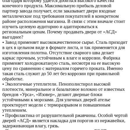
благодаря которому удается добиться высокого качества
конечного продукта. Максимальную прибыль деловой
партнер завода получает, если заказывает двери входные
металлические под требования покупателей в конкретном
районе расположения магазина. В связи с этим вначале стоит
изучить целевую аудиторию и адаптироваться к
региональным ценам. Почему продавать двери от «АСД»
выгоднее?
• Завод применяет высококачественное сырье. Сталь приходит
в цех в цельном виде в формате листа, и так применяется для
изготовления полотна. Отсутствие сварного шва делает
каркас прочным, устойчивым к влаге и коррозии. Фабрика
применяет холоднокатаную сталь, несмотря на ее высокую
цену по сравнению с материалом горячего проката. Именно
такая сталь служит до 50 лет без коррозии при правильной
обработке.
• Экологичные утеплители. Пенополистирол высокой
плотности, минеральное и базальтовое волокно от известных
брендов «Урса», «Изовер», делают дверные блоки
устойчивыми к морозами. Для уличных дверей ателье
проектирует модели с терморазрывом и повышенным
утеплением.
• Профилактика от разрушительной ржавчины. Особой чертой
дверей «АСД» является накладка для порогов из нержавейки,
задерживающая влагу, грязь.