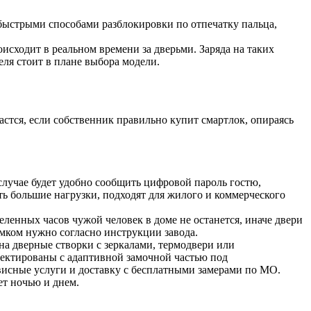
быстрыми способами разблокировки по отпечатку пальца,
сходит в реальном времени за дверьми. Заряда на таких
еля стоит в плане выбора модели.
стся, если собственник правильно купит смартлок, опираясь
случае будет удобно сообщить цифровой пароль гостю,
ь большие нагрузки, подходят для жилого и коммерческого
ленных часов чужой человек в доме не останется, иначе двери
амком нужно согласно инструкции завода.
а дверные створки с зеркалами, термодвери или
оектированы с адаптивной замочной частью под
исные услуги и доставку с бесплатными замерами по МО.
ет ночью и днем.