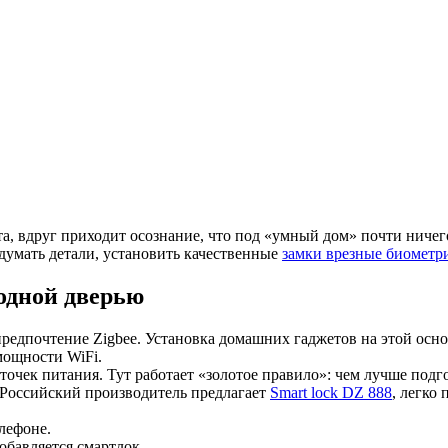
та, вдруг приходит осознание, что под «умный дом» почти ничег
думать детали, установить качественные
замки врезные биометр
одной дверью
 предпочтение Zigbee. Установка домашних гаджетов на этой ос
мощности WiFi.
очек питания. Тут работает «золотое правило»: чем лучше подг
. Российский производитель предлагает
Smart lock DZ 888
, легко
лефоне.
обавляется смартлок.