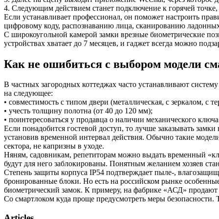
4. Следующим действием станет подключение к горячей точке,
Если устанавливает профессионал, он поможет настроить прав
цифровому коду, распознаванию лица, сканированию ладонных
С широкоугольной камерой замки врезные биометрические позв
устройствах хватает до 7 месяцев, и гаджет всегда можно под
Как не ошибиться с выбором модели см
В частных загородных коттеджах часто устанавливают систему
на следующее:
• совместимость с типом двери (металлическая, с зеркалом, с т
• учесть толщину полотна (от 40 до 120 мм);
• поинтересоваться у продавца о наличии механического ключа
Если понадобится гостевой доступ, то лучше заказывать замки
установив временной интервал действия. Обычно такие модели
сектора, не капризны в уходе.
Няням, садовникам, репетиторам можно выдать временный «ключ
будут для него заблокированы. Понятным желанием хозяев стан
Степень защиты корпуса IP54 подтверждает пыле-, влагозащищ
бронированные блоки. Но есть на российском рынке особенны
биометрический замок. К примеру, на фабрике «АСД» продают
Со смартлоком куда проще предусмотреть меры безопасности. Т
Articles