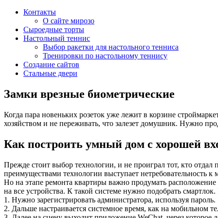
Контакты
О сайте мирозо
Сыроедные торты
Настольный теннис
Выбор ракетки для настольного тенниса
Тренировки по настольному теннису
Создание сайтов
Стальные двери
Замки врезные биометрические
Когда пара новеньких розеток уже лежит в корзине строймарке
хозяйством и не переживать, что залезет домушник. Нужно про
Как построить умный дом с хорошей вх
Прежде стоит выбор технологии, и не проиграл тот, кто отдал
преимуществами технологии выступает нетребовательность к 
Но на этапе ремонта квартиры важно продумать расположение т
на все устройства. К такой системе нужно подобрать смартлок
1. Нужно зарегистрировать администратора, используя пароль.
2. Дальше настраивается системное время, как на мобильном те
3. Далее на сцену выходит приложение WeChat, через которое д