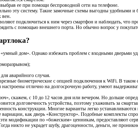
 выбрав ее при помощи беспроводной сети на телефоне.
ильно эту систему. Такие замочные схемы выгодны удобными и 
 вен.
оляют подключиться к ним через смартфон и наблюдать, что прои
зарядить с помощью внешнего порта. Но обычно вопрос у покупат
артлока?
 «умный дом». Однако избежать проблем с входными дверьми уда
ерморазрывом);
 для аварийного случая.
 врезные биометрические с опцией подключения к WiFi. В таком 
 настроены отлично на долгосрочную работу, умеют выдерживат
», скажем, с 10 до 12 часов дня или вечером. Но дольше опреде
овится долговечность устройства, поэтому ухаживать за смартз
енность конструкции. Многие варианты легко устанавливаются н
е вариации, как дверь «Конструктор». Подобные комплекты спр
 эти модификации по «божеским» ценникам, предоставляют серв
огда никто не украдет шубу, драгоценности, деньги, не проникн