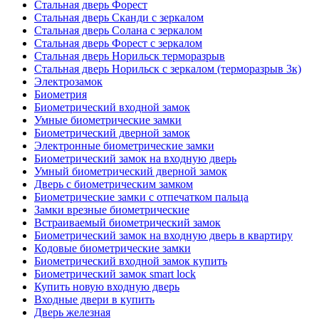
Стальная дверь Форест
Стальная дверь Сканди с зеркалом
Стальная дверь Солана с зеркалом
Стальная дверь Форест с зеркалом
Стальная дверь Норильск терморазрыв
Стальная дверь Норильск с зеркалом (терморазрыв 3к)
Электрозамок
Биометрия
Биометрический входной замок
Умные биометрические замки
Биометрический дверной замок
Электронные биометрические замки
Биометрический замок на входную дверь
Умный биометрический дверной замок
Дверь с биометрическим замком
Биометрические замки с отпечатком пальца
Замки врезные биометрические
Встраиваемый биометрический замок
Биометрический замок на входную дверь в квартиру
Кодовые биометрические замки
Биометрический входной замок купить
Биометрический замок smart lock
Купить новую входную дверь
Входные двери в купить
Дверь железная