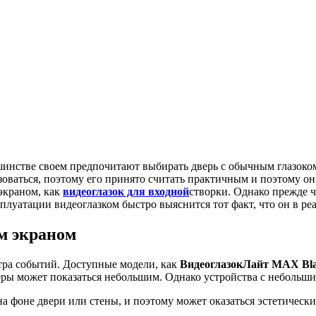
инстве своем предпочитают выбирать дверь с обычным глазоком
ваться, поэтому его принято считать практичным и поэтому он 
 экраном, как
видеоглазок для входной
створки. Однако прежде 
плуатации видеоглазком быстро выяснится тот факт, что он в ре
м экраном
тра событий. Доступные модели, как
ВидеоглазокЛайт МАХ Bl
еры может показаться небольшим. Однако устройства с неболь
на фоне двери или стены, и поэтому может оказаться эстетическ