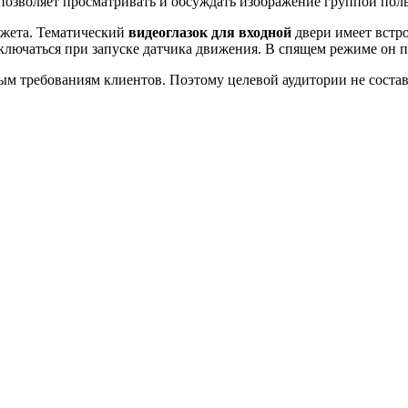
озволяет просматривать и обсуждать изображение группой пользо
жета. Тематический
видеоглазок для входной
двери имеет встр
ключаться при запуске датчика движения. В спящем режиме он 
ым требованиям клиентов. Поэтому целевой аудитории не состав